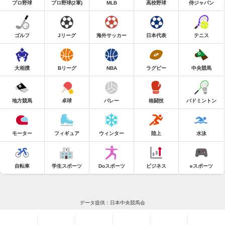
プロ野球
プロ野球(2軍)
MLB
高校野球
侍ジャパン
ゴルフ
Jリーグ
海外サッカー
日本代表
テニス
大相撲
Bリーグ
NBA
ラグビー
中央競馬
地方競馬
卓球
バレー
格闘技
バドミントン
モーター
フィギュア
ウィンター
陸上
水泳
自転車
学生スポーツ
Doスポーツ
ビジネス
eスポーツ
データ提供：日本中央競馬会