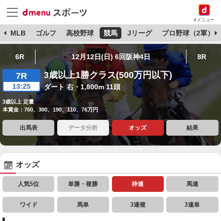
dメニュー
球
MLB
ゴルフ
高校野球
競馬
Jリーグ
プロ野球（2軍）
6R
12月12日(日) 6回阪神4日
8R
3歳以上1勝クラス(500万円以下)
7R
13:25
ダート 右・1,800m 11頭
3歳以上 定量
本賞金：760、300、190、110、76万円
出馬表
データ分析
オッズ
結果
オッズ
人気5位
単勝・複勝
枠連
馬連
ワイド
馬単
3連複
3連単