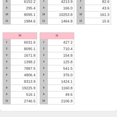
6152.2
4213.9
82.6
8
7
7
295.4
166.0
43.6
9
9
8
8095.1
10253.8
161.3
10
10
10
1984.6
1464.8
15.6
11
11
11
10
11
6031.6
427.2
1
1
8095.1
710.4
2
2
1671.8
154.8
3
3
1398.2
125.8
4
4
7887.5
541.5
5
5
4806.4
376.0
6
6
8313.9
1424.1
7
7
19225.9
1160.8
8
8
516.1
49.6
9
9
2746.5
2106.9
11
10