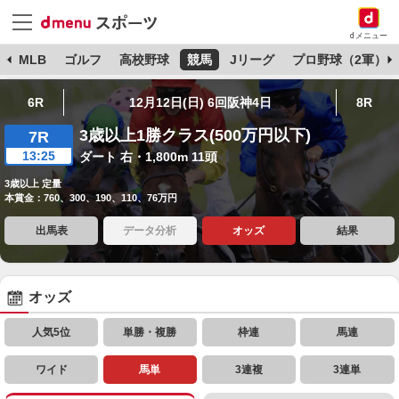
dメニュー
球
MLB
ゴルフ
高校野球
競馬
Jリーグ
プロ野球（2軍）
6R
12月12日(日) 6回阪神4日
8R
3歳以上1勝クラス(500万円以下)
7R
13:25
ダート 右・1,800m 11頭
3歳以上 定量
本賞金：760、300、190、110、76万円
出馬表
データ分析
オッズ
結果
オッズ
人気5位
単勝・複勝
枠連
馬連
ワイド
馬単
3連複
3連単