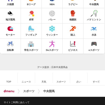
大相撲
Bリーグ
NBA
ラグビー
中央競馬
地方競馬
卓球
バレー
格闘技
バドミントン
モーター
フィギュア
ウィンター
陸上
水泳
自転車
学生スポーツ
Doスポーツ
ビジネス
eスポーツ
データ提供：日本中央競馬会
TOP
ニュース
天気
スポーツ
占い
すべて
スポーツ
中央競馬
サイトご利用にあたって