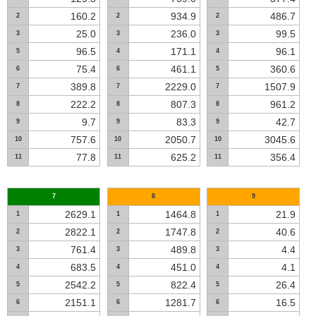
160.2
934.9
486.7
2
2
2
25.0
236.0
99.5
3
3
3
96.5
171.1
96.1
5
4
4
75.4
461.1
360.6
6
6
5
389.8
2229.0
1507.9
7
7
7
222.2
807.3
961.2
8
8
8
9.7
83.3
42.7
9
9
9
757.6
2050.7
3045.6
10
10
10
77.8
625.2
356.4
11
11
11
7
8
9
2629.1
1464.8
21.9
1
1
1
2822.1
1747.8
40.6
2
2
2
761.4
489.8
4.4
3
3
3
683.5
451.0
4.1
4
4
4
2542.2
822.4
26.4
5
5
5
2151.1
1281.7
16.5
6
6
6