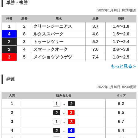
単勝・複勝
2022年1月10日 10:30更新
枠番
馬番
馬名
単勝
複勝
1
2
クリーンジーニアス
3.7
1.4〜1.8
4
8
ルクススパーク
4.6
1.5〜2.0
2
3
トゥーレツリー
5.2
1.7〜2.4
2
4
スマートクオーク
7.0
2.6〜3.8
3
5
メイショウソウゲツ
7.4
1.8〜2.5
もっと見る＞
枠連
2022年1月10日 10:30更新
人気
組み合わせ
オッズ
1
6.2
1
-
2
2
6.5
2
-
3
3
6.7
1
-
3
4
8.4
2
-
4