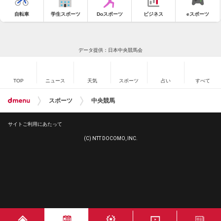
自転車
学生スポーツ
Doスポーツ
ビジネス
eスポーツ
データ提供：日本中央競馬会
TOP
ニュース
天気
スポーツ
占い
すべて
スポーツ
中央競馬
サイトご利用にあたって
(C) NTT DOCOMO, INC.