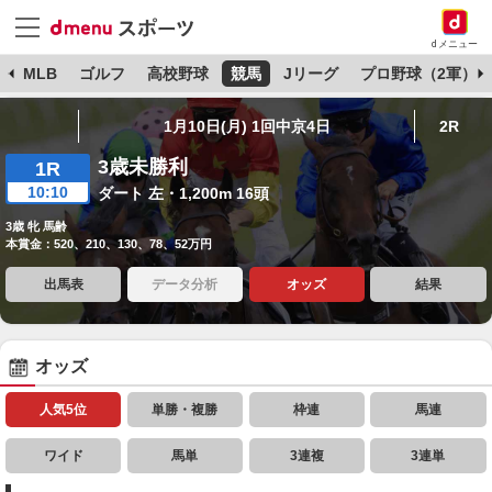
dメニュー
球
MLB
ゴルフ
高校野球
競馬
Jリーグ
プロ野球（2軍）
1月10日(月) 1回中京4日
2R
3歳未勝利
1R
10:10
ダート 左・1,200m 16頭
3歳 牝 馬齢
本賞金：520、210、130、78、52万円
出馬表
データ分析
オッズ
結果
オッズ
人気5位
単勝・複勝
枠連
馬連
ワイド
馬単
3連複
3連単