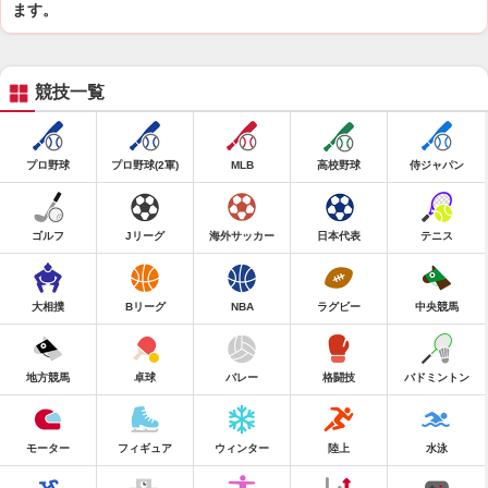
ます。
競技一覧
プロ野球
プロ野球(2軍)
MLB
高校野球
侍ジャパン
ゴルフ
Jリーグ
海外サッカー
日本代表
テニス
大相撲
Bリーグ
NBA
ラグビー
中央競馬
地方競馬
卓球
バレー
格闘技
バドミントン
モーター
フィギュア
ウィンター
陸上
水泳