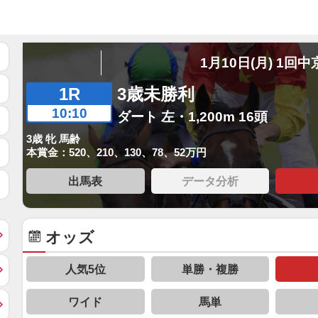
1月10日(月) 1回中
1R
3歳未勝利
10:10
ダート 左・1,200m 16頭
3歳 牝 馬齢
本賞金：520、210、130、78、52万円
出馬表
データ分析
オッズ
人気5位
単勝・複勝
ワイド
馬単