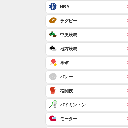
NBA
ラグビー
中央競馬
地方競馬
卓球
バレー
格闘技
バドミントン
モーター