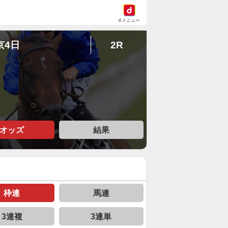
dメニュー
京4日
2R
オッズ
結果
枠連
馬連
3連複
3連単