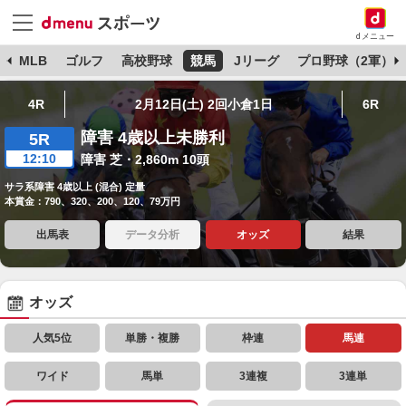
dメニュー
球
MLB
ゴルフ
高校野球
競馬
Jリーグ
プロ野球（2軍）
4R
2月12日(土) 2回小倉1日
6R
障害 4歳以上未勝利
5R
12:10
障害 芝・2,860m 10頭
サラ系障害 4歳以上 (混合) 定量
本賞金：790、320、200、120、79万円
出馬表
データ分析
オッズ
結果
オッズ
人気5位
単勝・複勝
枠連
馬連
ワイド
馬単
3連複
3連単