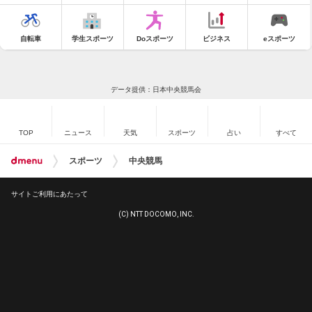
自転車
学生スポーツ
Doスポーツ
ビジネス
eスポーツ
データ提供：日本中央競馬会
TOP
ニュース
天気
スポーツ
占い
すべて
スポーツ
中央競馬
サイトご利用にあたって
(C) NTT DOCOMO, INC.