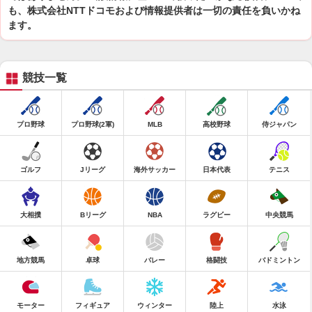
も、株式会社NTTドコモおよび情報提供者は一切の責任を負いかね
ます。
競技一覧
プロ野球
プロ野球(2軍)
MLB
高校野球
侍ジャパン
ゴルフ
Jリーグ
海外サッカー
日本代表
テニス
大相撲
Bリーグ
NBA
ラグビー
中央競馬
地方競馬
卓球
バレー
格闘技
バドミントン
モーター
フィギュア
ウィンター
陸上
水泳