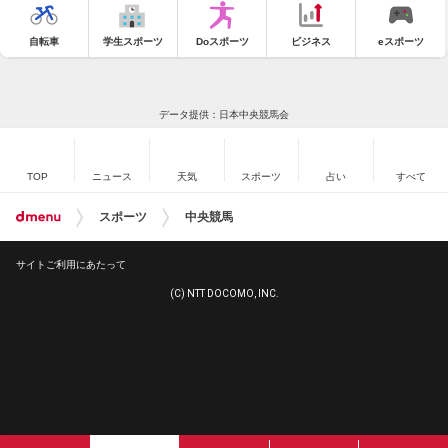
自転車
学生スポーツ
Doスポーツ
ビジネス
eスポーツ
データ提供：日本中央競馬会
TOP
ニュース
天気
スポーツ
占い
すべて
スポーツ
中央競馬
サイトご利用にあたって
(C) NTT DOCOMO, INC.