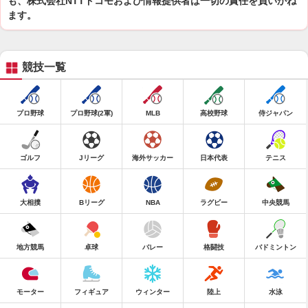
も、株式会社NTTドコモおよび情報提供者は一切の責任を負いかね
ます。
競技一覧
プロ野球
プロ野球(2軍)
MLB
高校野球
侍ジャパン
ゴルフ
Jリーグ
海外サッカー
日本代表
テニス
大相撲
Bリーグ
NBA
ラグビー
中央競馬
地方競馬
卓球
バレー
格闘技
バドミントン
モーター
フィギュア
ウィンター
陸上
水泳