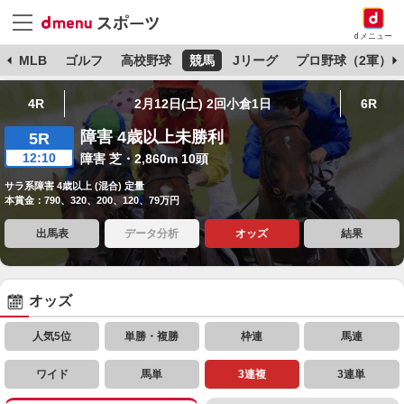
dメニュー
球
MLB
ゴルフ
高校野球
競馬
Jリーグ
プロ野球（2軍）
4R
2月12日(土) 2回小倉1日
6R
障害 4歳以上未勝利
5R
12:10
障害 芝・2,860m 10頭
サラ系障害 4歳以上 (混合) 定量
本賞金：790、320、200、120、79万円
出馬表
データ分析
オッズ
結果
オッズ
人気5位
単勝・複勝
枠連
馬連
ワイド
馬単
3連複
3連単