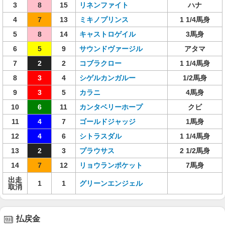
3
8
15
リネンファイト
ハナ
4
7
13
ミキノプリンス
1 1/4馬身
5
8
14
キャストロゲイル
3馬身
6
5
9
サウンドヴァージル
アタマ
7
2
2
コブラクロー
1 1/4馬身
8
3
4
シゲルカンガルー
1/2馬身
9
3
5
カラニ
4馬身
10
6
11
カンタベリーホープ
クビ
11
4
7
ゴールドジャッジ
1馬身
12
4
6
シトラスダル
1 1/4馬身
13
2
3
プラウサス
2 1/2馬身
14
7
12
リョウランポケット
7馬身
出走
1
1
グリーンエンジェル
取消
払戻金