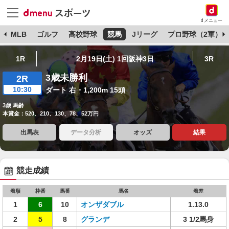
dメニュー
球
MLB
ゴルフ
高校野球
競馬
Jリーグ
プロ野球（2軍）
1R
2月19日(土) 1回阪神3日
3R
3歳未勝利
2R
10:30
ダート 右・1,200m 15頭
3歳 馬齢
本賞金：520、210、130、78、52万円
出馬表
データ分析
オッズ
結果
競走成績
着順
枠番
馬番
馬名
着差
1
6
10
オンザダブル
1.13.0
2
5
8
グランデ
3 1/2馬身