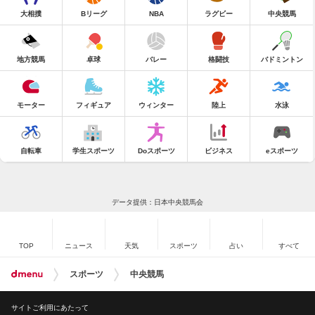
大相撲
Bリーグ
NBA
ラグビー
中央競馬
地方競馬
卓球
バレー
格闘技
バドミントン
モーター
フィギュア
ウィンター
陸上
水泳
自転車
学生スポーツ
Doスポーツ
ビジネス
eスポーツ
データ提供：日本中央競馬会
TOP
ニュース
天気
スポーツ
占い
すべて
スポーツ
中央競馬
サイトご利用にあたって