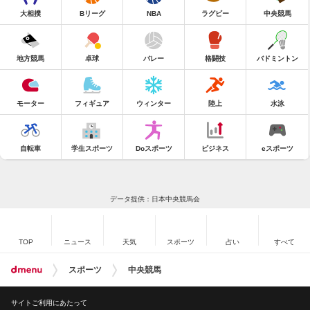
大相撲
Bリーグ
NBA
ラグビー
中央競馬
地方競馬
卓球
バレー
格闘技
バドミントン
モーター
フィギュア
ウィンター
陸上
水泳
自転車
学生スポーツ
Doスポーツ
ビジネス
eスポーツ
データ提供：日本中央競馬会
TOP
ニュース
天気
スポーツ
占い
すべて
スポーツ
中央競馬
サイトご利用にあたって