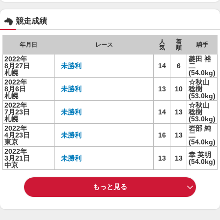
競走成績
人
着
年月日
レース
騎手
気
順
2022年
菱田 裕
8月27日
未勝利
14
6
二
札幌
(54.0kg)
2022年
☆秋山
8月6日
未勝利
13
10
稔樹
札幌
(53.0kg)
2022年
☆秋山
7月23日
未勝利
14
13
稔樹
札幌
(53.0kg)
2022年
岩部 純
4月23日
未勝利
16
13
二
東京
(54.0kg)
2022年
幸 英明
3月21日
未勝利
13
13
(54.0kg)
中京
もっと見る