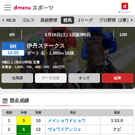
dメニュー
球
MLB
ゴルフ
高校野球
競馬
Jリーグ
プロ野球（2軍）
8R
2月26日(土) 1回阪神5日
10R
伊丹ステークス
9R
14:25
ダート 右・1,800m 16頭
4歳以上 (混合)(特指) 定量
本賞金：1,840、740、460、280、184万円
出馬表
データ分析
オッズ
結果
競走成績
着順
枠番
馬番
馬名
着差
1
5
10
メイショウドヒョウ
1.53.0
2
6
12
ヴォワドアンジェ
クビ