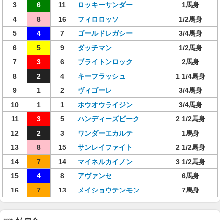
3
6
11
ロッキーサンダー
1馬身
4
8
16
フィロロッソ
1/2馬身
5
4
7
ゴールドレガシー
3/4馬身
6
5
9
ダッチマン
1/2馬身
7
3
6
ブライトンロック
2馬身
8
2
4
キーフラッシュ
1 1/4馬身
9
1
2
ヴィゴーレ
3/4馬身
10
1
1
ホウオウライジン
3/4馬身
11
3
5
ハンディーズピーク
2 1/2馬身
12
2
3
ワンダーエカルテ
1馬身
13
8
15
サンレイファイト
2 1/2馬身
14
7
14
マイネルカイノン
3 1/2馬身
15
4
8
アヴァンセ
6馬身
16
7
13
メイショウテンモン
7馬身