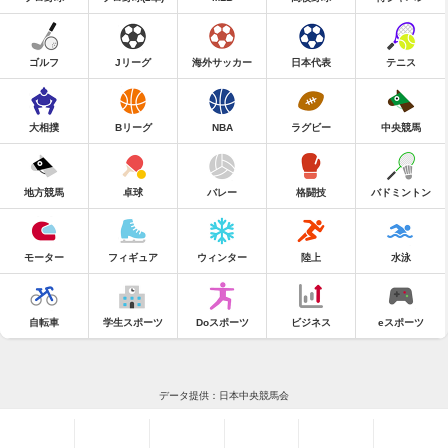
ゴルフ
Jリーグ
海外サッカー
日本代表
テニス
大相撲
Bリーグ
NBA
ラグビー
中央競馬
地方競馬
卓球
バレー
格闘技
バドミントン
モーター
フィギュア
ウィンター
陸上
水泳
自転車
学生スポーツ
Doスポーツ
ビジネス
eスポーツ
データ提供：日本中央競馬会