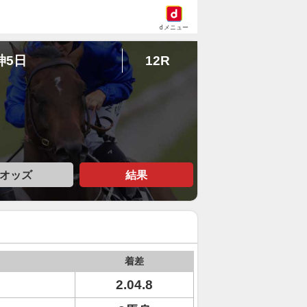
dメニュー
神5日
12R
オッズ
結果
着差
2.04.8