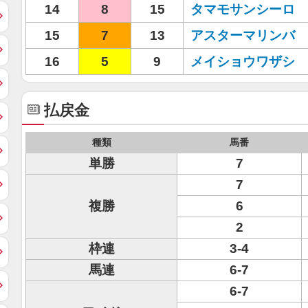
14
8
15
タマモサンシーロ
15
7
13
アスターマリンバ
16
5
9
メイショウワザシ
払戻金
種類
馬番
単勝
7
7
複勝
6
2
枠連
3-4
馬連
6-7
6-7