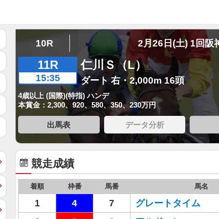
10R
2月26日(土) 1回阪
11R
仁川Ｓ（L）
15:35
ダート 右・2,000m 16頭
4歳以上 (国際)(特指) ハンデ
本賞金：2,300、920、580、350、230万円
出馬表
データ分析
競走成績
着順
枠番
馬番
馬名
1
4
7
グレートタイム