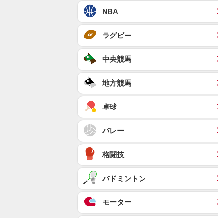
NBA
ラグビー
中央競馬
地方競馬
卓球
バレー
格闘技
バドミントン
モーター