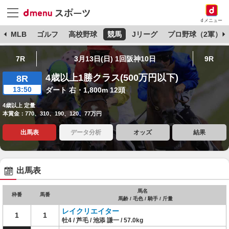
dメニュー
球
MLB
ゴルフ
高校野球
競馬
Jリーグ
プロ野球（2軍）
7R
3月13日(日) 1回阪神10日
9R
4歳以上1勝クラス(500万円以下)
8R
13:50
ダート 右・1,800m 12頭
4歳以上 定量
本賞金：770、310、190、120、77万円
出馬表
データ分析
オッズ
結果
出馬表
馬名
枠番
馬番
馬齢 / 毛色 / 騎手 / 斤量
レイクリエイター
1
1
牡4 / 芦毛 / 池添 謙一 / 57.0kg