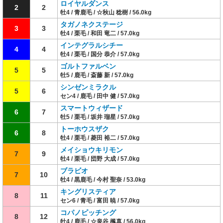
ロイヤルダンス
2
2
牡4 / 青鹿毛 / ☆秋山 稔樹 / 56.0kg
タガノネクステージ
3
3
牡4 / 栗毛 / 和田 竜二 / 57.0kg
インテグラルシチー
4
4
牡4 / 栗毛 / 国分 恭介 / 57.0kg
ゴルトファルベン
5
5
牡5 / 鹿毛 / 斎藤 新 / 57.0kg
シンゼンミラクル
5
6
セン4 / 鹿毛 / 田中 健 / 57.0kg
スマートウィザード
6
7
牡5 / 栗毛 / 坂井 瑠星 / 57.0kg
トーホウスザク
6
8
牡4 / 栗毛 / 菱田 裕二 / 57.0kg
メイショウキリモン
7
9
牡4 / 栗毛 / 団野 大成 / 57.0kg
ブラビオ
7
10
牡4 / 黒鹿毛 / 今村 聖奈 / 53.0kg
キングリスティア
8
11
セン6 / 青毛 / 富田 暁 / 57.0kg
コパノピッチング
8
12
牡4 / 鹿毛 / ☆泉谷 楓真 / 56.0kg