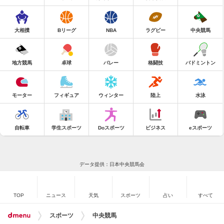
大相撲
Bリーグ
NBA
ラグビー
中央競馬
地方競馬
卓球
バレー
格闘技
バドミントン
モーター
フィギュア
ウィンター
陸上
水泳
自転車
学生スポーツ
Doスポーツ
ビジネス
eスポーツ
データ提供：日本中央競馬会
TOP
ニュース
天気
スポーツ
占い
すべて
スポーツ
中央競馬