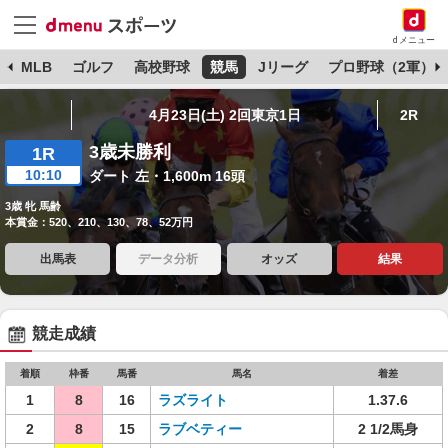
dメニュー
球
MLB
ゴルフ
高校野球
競馬
Jリーグ
プロ野球（2軍）
4月23日(土) 2回東京1日
2R
3歳未勝利
1R
10:10
ダート 左・1,600m 16頭
3歳 牝 馬齢
本賞金：520、210、130、78、52万円
出馬表
データ分析
オッズ
結果
競走成績
着順
枠番
馬番
馬名
着差
1
8
16
ラズライト
1.37.6
2
8
15
ラブベティー
2 1/2馬身