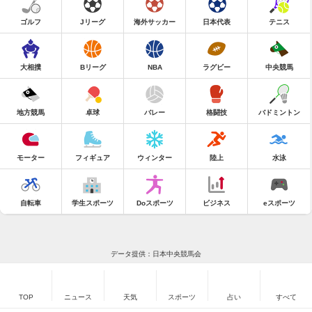
ゴルフ
Jリーグ
海外サッカー
日本代表
テニス
大相撲
Bリーグ
NBA
ラグビー
中央競馬
地方競馬
卓球
バレー
格闘技
バドミントン
モーター
フィギュア
ウィンター
陸上
水泳
自転車
学生スポーツ
Doスポーツ
ビジネス
eスポーツ
データ提供：日本中央競馬会
TOP
ニュース
天気
スポーツ
占い
すべて