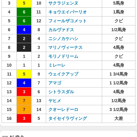
3
5
10
サクラジェンヌ
5馬身
4
6
11
キョウエイパーリオ
1馬身
5
6
12
フィールザコメット
クビ
6
4
8
カルヴァドス
1/2馬身
7
2
4
ニシノカケハシ
クビ
8
2
3
マリノヴィーナス
4馬身
9
1
2
モリノドリーム
クビ
10
1
1
ミレーレ
4馬身
11
5
9
ウェイクアップ
1 3/4馬身
12
4
7
アマゴ
1 1/2馬身
13
3
6
シトラスダル
4馬身
14
7
13
ヤヒメ
1/2馬身
15
7
14
クオーレドーロ
3 1/2馬身
16
3
5
タイセイラヴィング
大差