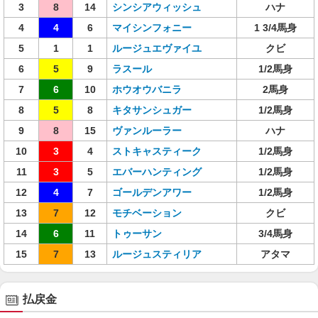
3
8
14
シンシアウィッシュ
ハナ
4
4
6
マイシンフォニー
1 3/4馬身
5
1
1
ルージュエヴァイユ
クビ
6
5
9
ラスール
1/2馬身
7
6
10
ホウオウバニラ
2馬身
8
5
8
キタサンシュガー
1/2馬身
9
8
15
ヴァンルーラー
ハナ
10
3
4
ストキャスティーク
1/2馬身
11
3
5
エバーハンティング
1/2馬身
12
4
7
ゴールデンアワー
1/2馬身
13
7
12
モチベーション
クビ
14
6
11
トゥーサン
3/4馬身
15
7
13
ルージュスティリア
アタマ
払戻金