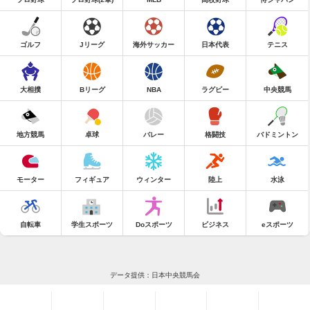
ゴルフ
Jリーグ
海外サッカー
日本代表
テニス
大相撲
Bリーグ
NBA
ラグビー
中央競馬
地方競馬
卓球
バレー
格闘技
バドミントン
モーター
フィギュア
ウィンター
陸上
水泳
自転車
学生スポーツ
Doスポーツ
ビジネス
eスポーツ
データ提供：日本中央競馬会