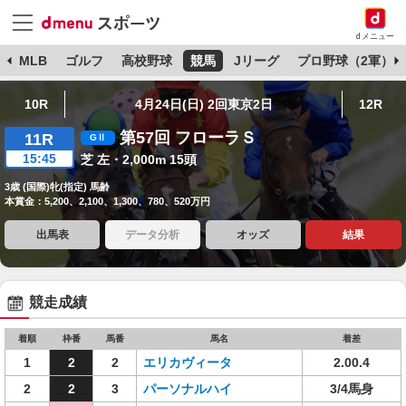
dメニュー
球
MLB
ゴルフ
高校野球
競馬
Jリーグ
プロ野球（2軍）
10R
4月24日(日) 2回東京2日
12R
第57回 フローラＳ
11R
15:45
芝 左・2,000m 15頭
3歳 (国際)牝(指定) 馬齢
本賞金：5,200、2,100、1,300、780、520万円
出馬表
データ分析
オッズ
結果
競走成績
着順
枠番
馬番
馬名
着差
1
2
2
エリカヴィータ
2.00.4
2
2
3
パーソナルハイ
3/4馬身