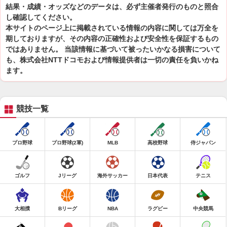
結果・成績・オッズなどのデータは、必ず主催者発行のものと照合
し確認してください。
本サイトのページ上に掲載されている情報の内容に関しては万全を
期しておりますが、その内容の正確性および安全性を保証するもの
ではありません。 当該情報に基づいて被ったいかなる損害について
も、株式会社NTTドコモおよび情報提供者は一切の責任を負いかね
ます。
競技一覧
プロ野球
プロ野球(2軍)
MLB
高校野球
侍ジャパン
ゴルフ
Jリーグ
海外サッカー
日本代表
テニス
大相撲
Bリーグ
NBA
ラグビー
中央競馬