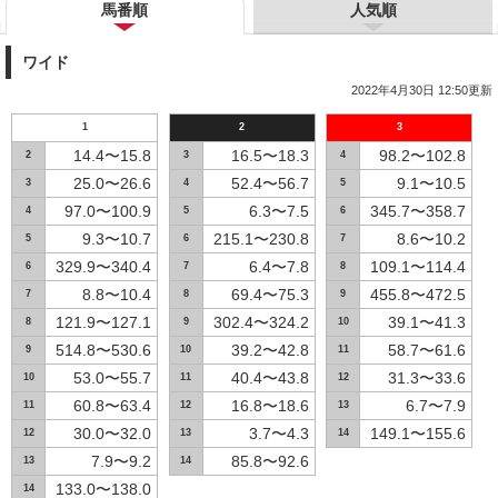
馬番順
人気順
ワイド
2022年4月30日 12:50更新
1
2
3
14.4〜15.8
16.5〜18.3
98.2〜102.8
2
3
4
25.0〜26.6
52.4〜56.7
9.1〜10.5
3
4
5
97.0〜100.9
6.3〜7.5
345.7〜358.7
4
5
6
9.3〜10.7
215.1〜230.8
8.6〜10.2
5
6
7
329.9〜340.4
6.4〜7.8
109.1〜114.4
6
7
8
8.8〜10.4
69.4〜75.3
455.8〜472.5
7
8
9
121.9〜127.1
302.4〜324.2
39.1〜41.3
8
9
10
514.8〜530.6
39.2〜42.8
58.7〜61.6
9
10
11
53.0〜55.7
40.4〜43.8
31.3〜33.6
10
11
12
60.8〜63.4
16.8〜18.6
6.7〜7.9
11
12
13
30.0〜32.0
3.7〜4.3
149.1〜155.6
12
13
14
7.9〜9.2
85.8〜92.6
13
14
133.0〜138.0
14