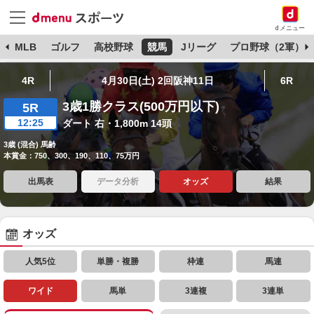
dメニュー
球
MLB
ゴルフ
高校野球
競馬
Jリーグ
プロ野球（2軍）
4R
4月30日(土) 2回阪神11日
6R
3歳1勝クラス(500万円以下)
5R
12:25
ダート 右・1,800m 14頭
3歳 (混合) 馬齢
本賞金：750、300、190、110、75万円
出馬表
データ分析
オッズ
結果
オッズ
人気5位
単勝・複勝
枠連
馬連
ワイド
馬単
3連複
3連単