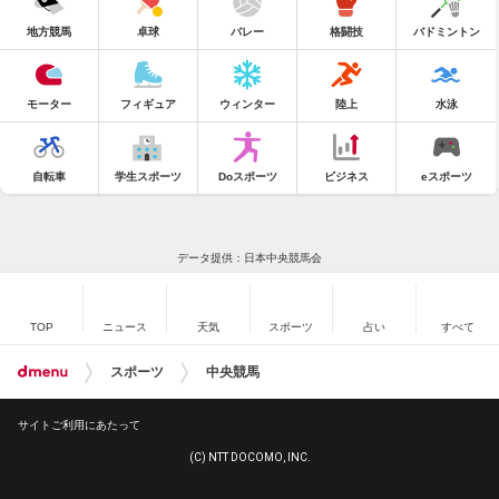
地方競馬
卓球
バレー
格闘技
バドミントン
モーター
フィギュア
ウィンター
陸上
水泳
自転車
学生スポーツ
Doスポーツ
ビジネス
eスポーツ
データ提供：日本中央競馬会
TOP
ニュース
天気
スポーツ
占い
すべて
スポーツ
中央競馬
サイトご利用にあたって
(C) NTT DOCOMO, INC.