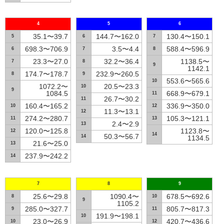
4
5
6
35.1〜39.7
144.7〜162.0
130.4〜150.1
5
6
7
698.3〜706.9
3.5〜4.4
588.4〜596.9
6
7
8
23.3〜27.0
32.2〜36.4
1138.5〜
7
8
9
1142.1
174.7〜178.7
232.9〜260.5
8
9
553.6〜565.6
10
1072.2〜
20.5〜23.3
10
9
1084.5
668.9〜679.1
11
26.7〜30.2
11
160.4〜165.2
336.9〜350.0
10
12
11.3〜13.1
12
274.2〜280.7
105.3〜121.1
11
13
2.4〜2.9
13
120.0〜125.8
1123.8〜
12
14
50.3〜56.7
14
1134.5
21.6〜25.0
13
237.9〜242.2
14
7
8
9
25.6〜29.8
1090.4〜
678.5〜692.6
8
10
9
1105.2
285.0〜327.7
805.7〜817.3
9
11
191.9〜198.1
10
23.0〜26.9
420.7〜436.6
10
12