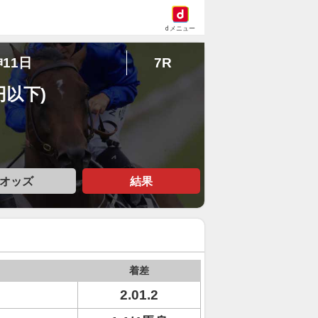
dメニュー
神11日
7R
円以下)
オッズ
結果
着差
2.01.2