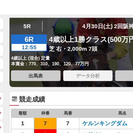
5R
4月30日(土) 2回阪
6R
4歳以上1勝クラス(500万
12:55
芝 右・2,000m 7頭
4歳以上 (混合) 定量
本賞金：770、310、190、120、77万円
出馬表
データ分析
競走成績
着順
枠番
馬番
馬名
1
7
7
ケルンキングダム