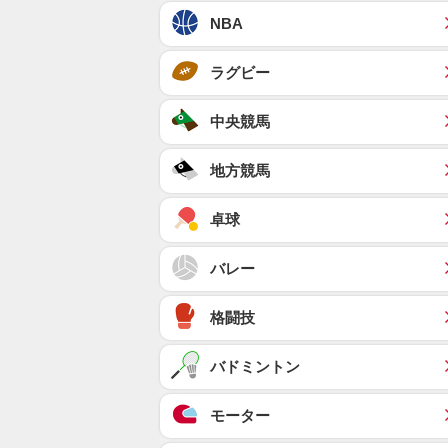
NBA
ラグビー
中央競馬
地方競馬
卓球
バレー
格闘技
バドミントン
モーター