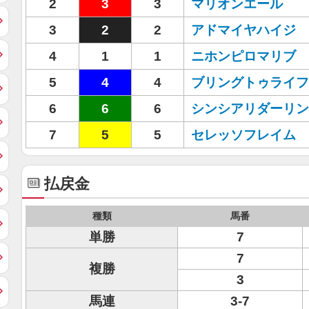
2
3
3
マリオンエール
3
2
2
アドマイヤハイジ
4
1
1
ニホンピロマリブ
5
4
4
ブリングトゥライフ
6
6
6
シンシアリダーリン
7
5
5
セレッソフレイム
払戻金
種類
馬番
単勝
7
7
複勝
3
馬連
3-7