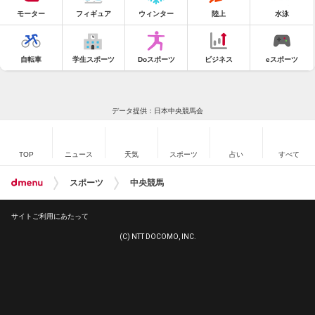
モーター
フィギュア
ウィンター
陸上
水泳
自転車
学生スポーツ
Doスポーツ
ビジネス
eスポーツ
データ提供：日本中央競馬会
TOP
ニュース
天気
スポーツ
占い
すべて
スポーツ
中央競馬
サイトご利用にあたって
(C) NTT DOCOMO, INC.