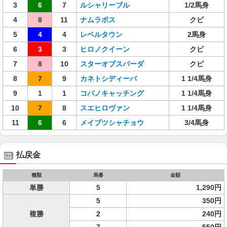
3
6
7
ルシャリーブル
1/2馬身
4
8
11
ナムラボス
クビ
5
4
4
レベルタウン
2馬身
6
3
3
ヒロノクイーン
クビ
7
8
10
スターオブスパーダ
クビ
8
7
9
カネトシディーバ
1 1/4馬身
9
1
1
コパノキャッチング
1 1/4馬身
10
7
8
スエヒロヴァン
1 1/4馬身
11
6
6
メイブツシャチョウ
3/4馬身
払戻金
種類
馬番
金額
単勝
5
1,290円
5
350円
複勝
2
240円