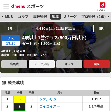
dメニュー
球
MLB
ゴルフ
高校野球
競馬
Jリーグ
プロ野球（2軍）
6R
4月30日(土) 2回阪神11日
8R
4歳以上1勝クラス(500万円以下)
7R
13:25
ダート 右・1,200m 11頭
4歳以上 (混合) 定量
本賞金：770、310、190、120、77万円
出馬表
データ分析
オッズ
結果
競走成績
着順
枠番
馬番
馬名
着差
1
5
5
シゲルリジ
1.11.7
2
2
2
ゴイゴイスー
1 1/4馬身