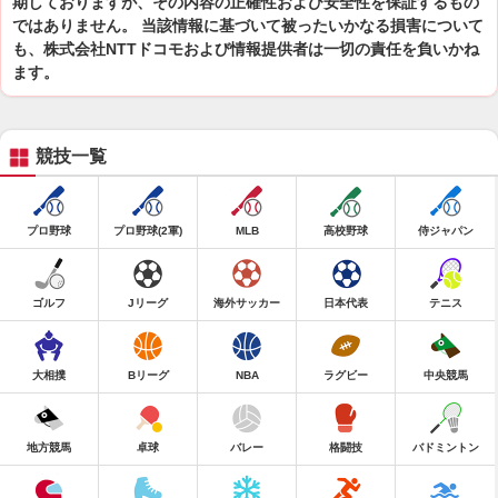
期しておりますが、その内容の正確性および安全性を保証するもの
ではありません。 当該情報に基づいて被ったいかなる損害について
も、株式会社NTTドコモおよび情報提供者は一切の責任を負いかね
ます。
競技一覧
プロ野球
プロ野球(2軍)
MLB
高校野球
侍ジャパン
ゴルフ
Jリーグ
海外サッカー
日本代表
テニス
大相撲
Bリーグ
NBA
ラグビー
中央競馬
地方競馬
卓球
バレー
格闘技
バドミントン