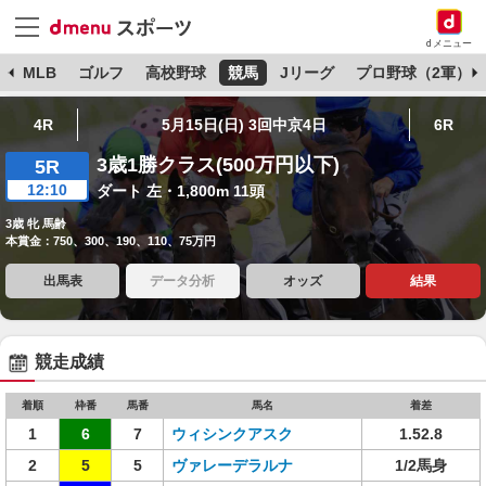
dメニュー
球
MLB
ゴルフ
高校野球
競馬
Jリーグ
プロ野球（2軍）
4R
5月15日(日) 3回中京4日
6R
3歳1勝クラス(500万円以下)
5R
12:10
ダート 左・1,800m 11頭
3歳 牝 馬齢
本賞金：750、300、190、110、75万円
出馬表
データ分析
オッズ
結果
競走成績
着順
枠番
馬番
馬名
着差
1
6
7
ウィシンクアスク
1.52.8
2
5
5
ヴァレーデラルナ
1/2馬身