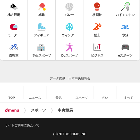
地方競馬
卓球
バレー
格闘技
バドミントン
モーター
フィギュア
ウィンター
陸上
水泳
自転車
学生スポーツ
Doスポーツ
ビジネス
eスポーツ
データ提供：日本中央競馬会
TOP
ニュース
天気
スポーツ
占い
すべて
スポーツ
中央競馬
サイトご利用にあたって
(C) NTT DOCOMO, INC.