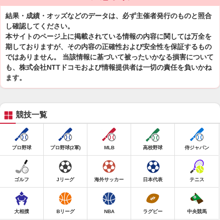
結果・成績・オッズなどのデータは、必ず主催者発行のものと照合
し確認してください。
本サイトのページ上に掲載されている情報の内容に関しては万全を
期しておりますが、その内容の正確性および安全性を保証するもの
ではありません。 当該情報に基づいて被ったいかなる損害について
も、株式会社NTTドコモおよび情報提供者は一切の責任を負いかね
ます。
競技一覧
プロ野球
プロ野球(2軍)
MLB
高校野球
侍ジャパン
ゴルフ
Jリーグ
海外サッカー
日本代表
テニス
大相撲
Bリーグ
NBA
ラグビー
中央競馬