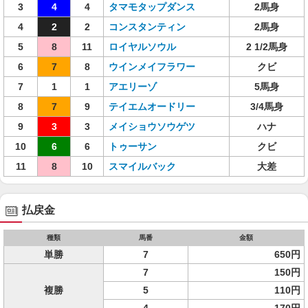
3
4
4
タマモタップダンス
2馬身
4
2
2
コンスタンティン
2馬身
5
8
11
ロイヤルソウル
2 1/2馬身
6
7
8
ウインメイフラワー
クビ
7
1
1
アエリーゾ
5馬身
8
7
9
テイエムオードリー
3/4馬身
9
3
3
メイショウソウゲツ
ハナ
10
6
6
トゥーサン
クビ
11
8
10
スマイルバック
大差
払戻金
種類
馬番
金額
単勝
7
650円
7
150円
複勝
5
110円