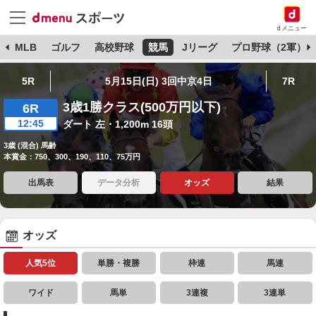
dメニュー
球
MLB
ゴルフ
高校野球
競馬
Jリーグ
プロ野球（2軍）
5R
5月15日(日) 3回中京4日
7R
3歳1勝クラス(500万円以下)
6R
12:45
ダート 左・1,200m 16頭
3歳 (混合) 馬齢
本賞金：750、300、190、110、75万円
出馬表
データ分析
オッズ
結果
オッズ
人気5位
単勝・複勝
枠連
馬連
ワイド
馬単
3連複
3連単