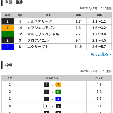
単勝・複勝
2022年5月15日 13:10更新
枠番
馬番
馬名
単勝
複勝
2
4
カルネアサーダ
1.7
1.1〜1.1
7
14
カフジエニアゴン
6.3
1.6〜3.2
6
12
マルモリスペシャル
7.7
1.7〜3.6
2
3
クロデメニル
9.4
2.1〜4.5
4
8
エクサープト
14.9
2.6〜5.7
もっと見る＞
枠連
2022年5月15日 13:10更新
人気
組み合わせ
オッズ
1
4.8
2
-
7
2
5.2
2
-
6
3
7.7
2
-
4
4
8.1
1
-
2