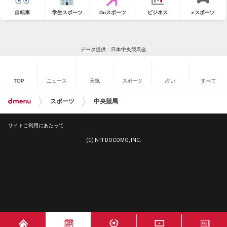
自転車
学生スポーツ
Doスポーツ
ビジネス
eスポーツ
データ提供：日本中央競馬会
TOP
ニュース
天気
スポーツ
占い
すべて
スポーツ
中央競馬
サイトご利用にあたって
(C) NTT DOCOMO, INC.