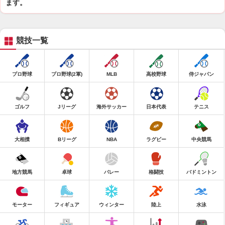
ます。
競技一覧
プロ野球
プロ野球(2軍)
MLB
高校野球
侍ジャパン
ゴルフ
Jリーグ
海外サッカー
日本代表
テニス
大相撲
Bリーグ
NBA
ラグビー
中央競馬
地方競馬
卓球
バレー
格闘技
バドミントン
モーター
フィギュア
ウィンター
陸上
水泳