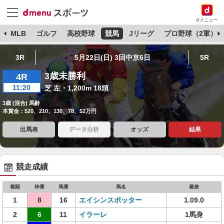
dメニュー
球
MLB
ゴルフ
高校野球
競馬
Jリーグ
プロ野球（2軍）
3R
5月22日(日) 3回中京6日
5R
3歳未勝利
4R
11:20
芝 左・1,200m 18頭
3歳 (混合) 馬齢
本賞金：520、210、130、78、52万円
出馬表
データ分析
オッズ
結果
競走成績
着順
枠番
馬番
馬名
着差
1
8
16
エイシンスポッター
1.09.0
2
6
11
イラーレ
1馬身