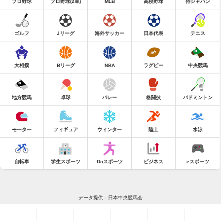
プロ野球
プロ野球(2軍)
MLB
高校野球
侍ジャパン
ゴルフ
Jリーグ
海外サッカー
日本代表
テニス
大相撲
Bリーグ
NBA
ラグビー
中央競馬
地方競馬
卓球
バレー
格闘技
バドミントン
モーター
フィギュア
ウィンター
陸上
水泳
自転車
学生スポーツ
Doスポーツ
ビジネス
eスポーツ
データ提供：日本中央競馬会