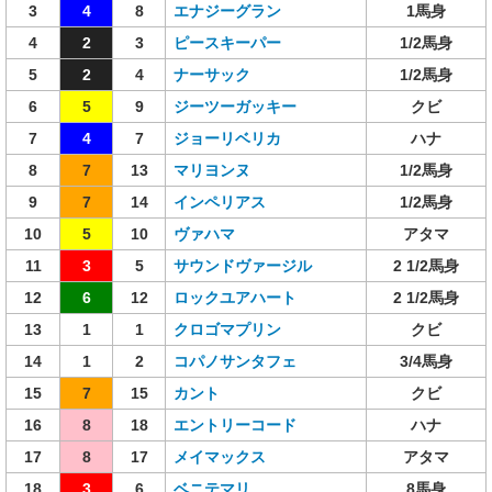
3
4
8
エナジーグラン
1馬身
4
2
3
ピースキーパー
1/2馬身
5
2
4
ナーサック
1/2馬身
6
5
9
ジーツーガッキー
クビ
7
4
7
ジョーリベリカ
ハナ
8
7
13
マリヨンヌ
1/2馬身
9
7
14
インペリアス
1/2馬身
10
5
10
ヴァハマ
アタマ
11
3
5
サウンドヴァージル
2 1/2馬身
12
6
12
ロックユアハート
2 1/2馬身
13
1
1
クロゴマプリン
クビ
14
1
2
コパノサンタフェ
3/4馬身
15
7
15
カント
クビ
16
8
18
エントリーコード
ハナ
17
8
17
メイマックス
アタマ
18
3
6
ベニテマリ
8馬身