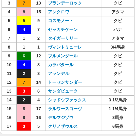
3
7
13
ブランデーロック
クビ
4
8
15
アンクロワ
アタマ
5
5
9
コスモノート
クビ
6
4
7
セッカチケーン
ハナ
7
1
2
タイガーリリー
アタマ
8
1
1
ヴィントミューレ
3/4馬身
9
6
12
ブルメンダール
クビ
10
4
8
カラパタール
クビ
11
2
3
アランデル
クビ
12
7
14
トーセンサンダー
クビ
13
3
6
サンダビューク
クビ
14
2
4
シャドウファックス
3 1/2馬身
15
8
17
ラルワースコーヴ
1 1/4馬身
16
8
16
デルマジゾウ
3馬身
17
3
5
クリノザウルス
6馬身