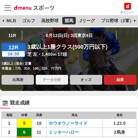
dメニュー
球
MLB
ゴルフ
高校野球
競馬
Jリーグ
プロ野球（2軍）
11R
6月12日(日) 3回東京4日
3歳以上1勝クラス(500万円以下)
12R
16:30
芝 左・1,400m 17頭
3歳以上 (混合) 定量
本賞金：770、310、190、120、77万円
出馬表
データ分析
オッズ
結果
競走成績
着順
枠番
馬番
馬名
着差
1
5
10
ホウオウノーサイド
1.22.0
2
6
11
ミッキーハロー
2馬身