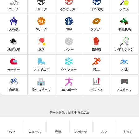
ゴルフ
Jリーグ
海外サッカー
日本代表
テニス
大相撲
Bリーグ
NBA
ラグビー
中央競馬
地方競馬
卓球
バレー
格闘技
バドミントン
モーター
フィギュア
ウィンター
陸上
水泳
自転車
学生スポーツ
Doスポーツ
ビジネス
eスポーツ
データ提供：日本中央競馬会
TOP
ニュース
天気
スポーツ
占い
すべて