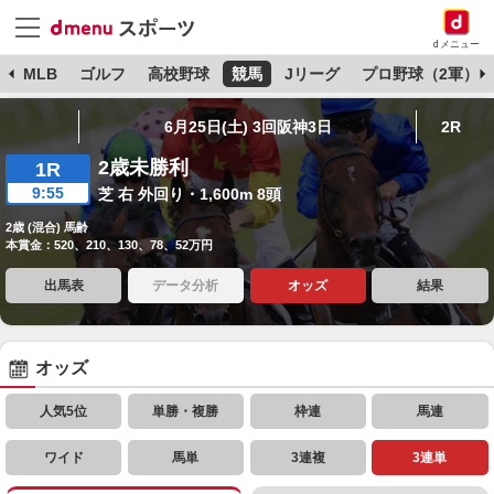
dメニュー
球
MLB
ゴルフ
高校野球
競馬
Jリーグ
プロ野球（2軍）
6月25日(土) 3回阪神3日
2R
2歳未勝利
1R
9:55
芝 右 外回り・1,600m 8頭
2歳 (混合) 馬齢
本賞金：520、210、130、78、52万円
出馬表
データ分析
オッズ
結果
オッズ
人気5位
単勝・複勝
枠連
馬連
ワイド
馬単
3連複
3連単