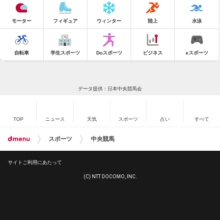
モーター
フィギュア
ウィンター
陸上
水泳
自転車
学生スポーツ
Doスポーツ
ビジネス
eスポーツ
データ提供：日本中央競馬会
TOP
ニュース
天気
スポーツ
占い
すべて
スポーツ
中央競馬
サイトご利用にあたって
(C) NTT DOCOMO, INC.