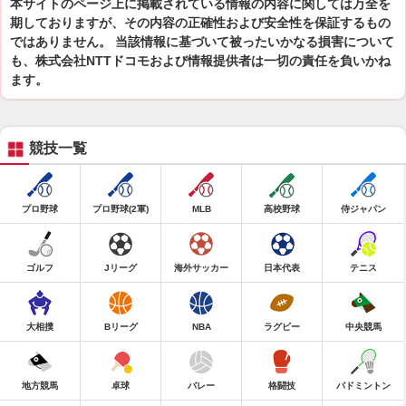
本サイトのページ上に掲載されている情報の内容に関しては万全を
期しておりますが、その内容の正確性および安全性を保証するもの
ではありません。 当該情報に基づいて被ったいかなる損害について
も、株式会社NTTドコモおよび情報提供者は一切の責任を負いかね
ます。
競技一覧
プロ野球
プロ野球(2軍)
MLB
高校野球
侍ジャパン
ゴルフ
Jリーグ
海外サッカー
日本代表
テニス
大相撲
Bリーグ
NBA
ラグビー
中央競馬
地方競馬
卓球
バレー
格闘技
バドミントン