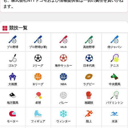
も、株式会社NTTドコモおよび情報提供者は一切の責任を負いかね
ます。
競技一覧
プロ野球
プロ野球(2軍)
MLB
高校野球
侍ジャパン
ゴルフ
Jリーグ
海外サッカー
日本代表
テニス
大相撲
Bリーグ
NBA
ラグビー
中央競馬
地方競馬
卓球
バレー
格闘技
バドミントン
モーター
フィギュア
ウィンター
陸上
水泳