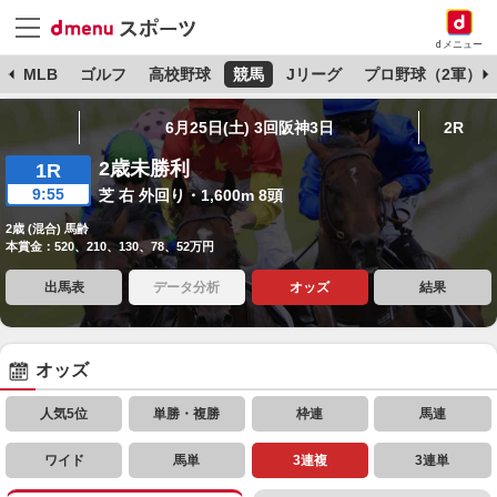
dメニュー
球
MLB
ゴルフ
高校野球
競馬
Jリーグ
プロ野球（2軍）
6月25日(土) 3回阪神3日
2R
2歳未勝利
1R
9:55
芝 右 外回り・1,600m 8頭
2歳 (混合) 馬齢
本賞金：520、210、130、78、52万円
出馬表
データ分析
オッズ
結果
オッズ
人気5位
単勝・複勝
枠連
馬連
ワイド
馬単
3連複
3連単