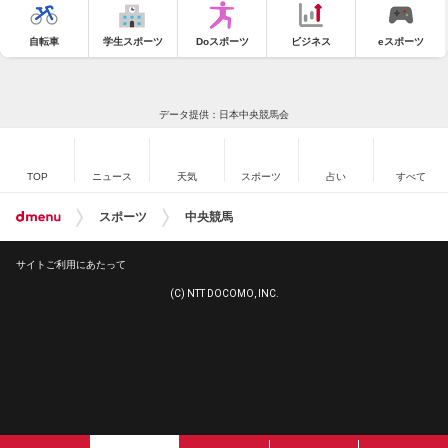
自転車
学生スポーツ
Doスポーツ
ビジネス
eスポーツ
データ提供：日本中央競馬会
TOP
ニュース
天気
スポーツ
占い
すべて
スポーツ
中央競馬
サイトご利用にあたって
(C) NTT DOCOMO, INC.