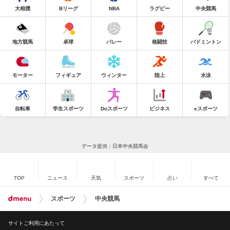
大相撲
Bリーグ
NBA
ラグビー
中央競馬
地方競馬
卓球
バレー
格闘技
バドミントン
モーター
フィギュア
ウィンター
陸上
水泳
自転車
学生スポーツ
Doスポーツ
ビジネス
eスポーツ
データ提供：日本中央競馬会
TOP
ニュース
天気
スポーツ
占い
すべて
スポーツ
中央競馬
サイトご利用にあたって