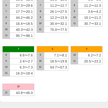
27.3〜29.6
11.2〜12.7
11.2〜12.3
6
7
8
17.7〜20.1
26.1〜27.5
3.6〜4.2
7
8
9
44.2〜46.2
12.2〜13.9
10.1〜11.2
8
9
10
16.4〜18.5
30.4〜32.1
30.7〜33.1
9
10
11
40.3〜42.3
75.0〜77.5
10
11
95.7〜98.1
11
7
8
9
6.6〜7.6
7.1〜8.1
6.2〜7.2
8
9
10
2.4〜2.7
18.5〜19.8
20.5〜23.2
9
10
11
6.3〜7.3
54.7〜57.3
10
11
16.3〜18.4
11
10
43.8〜46.0
11