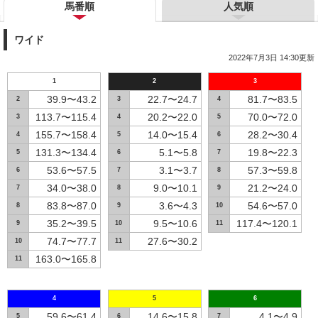
馬番順
人気順
ワイド
2022年7月3日 14:30更新
1
2
3
39.9〜43.2
22.7〜24.7
81.7〜83.5
2
3
4
113.7〜115.4
20.2〜22.0
70.0〜72.0
3
4
5
155.7〜158.4
14.0〜15.4
28.2〜30.4
4
5
6
131.3〜134.4
5.1〜5.8
19.8〜22.3
5
6
7
53.6〜57.5
3.1〜3.7
57.3〜59.8
6
7
8
34.0〜38.0
9.0〜10.1
21.2〜24.0
7
8
9
83.8〜87.0
3.6〜4.3
54.6〜57.0
8
9
10
35.2〜39.5
9.5〜10.6
117.4〜120.1
9
10
11
74.7〜77.7
27.6〜30.2
10
11
163.0〜165.8
11
4
5
6
59.6〜61.4
14.6〜15.8
4.1〜4.9
5
6
7