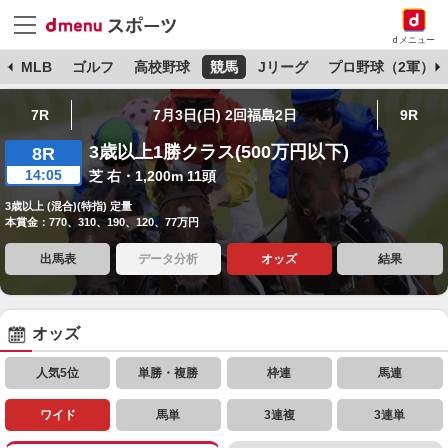
dメニュー
球
MLB
ゴルフ
高校野球
競馬
Jリーグ
プロ野球（2軍）
7R
7月3日(日) 2回福島2日
9R
3歳以上1勝クラス(500万円以下)
8R
14:05
芝 右・1,200m 11頭
3歳以上 (混合)(特指) 定量
本賞金：770、310、190、120、77万円
出馬表
データ分析
オッズ
結果
オッズ
人気5位
単勝・複勝
枠連
馬連
ワイド
馬単
3連複
3連単