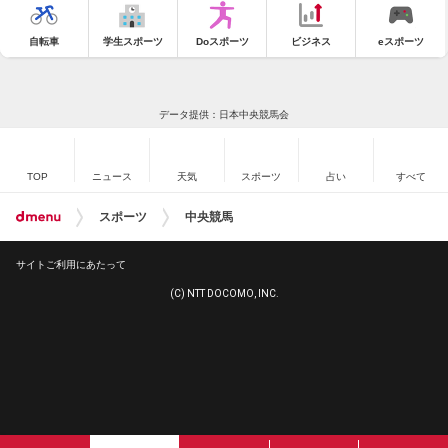
自転車
学生スポーツ
Doスポーツ
ビジネス
eスポーツ
データ提供：日本中央競馬会
TOP
ニュース
天気
スポーツ
占い
すべて
スポーツ
中央競馬
サイトご利用にあたって
(C) NTT DOCOMO, INC.