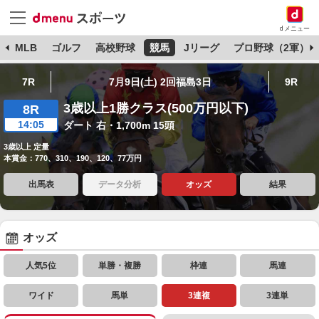
dメニュー
球
MLB
ゴルフ
高校野球
競馬
Jリーグ
プロ野球（2軍）
7R
7月9日(土) 2回福島3日
9R
3歳以上1勝クラス(500万円以下)
8R
14:05
ダート 右・1,700m 15頭
3歳以上 定量
本賞金：770、310、190、120、77万円
出馬表
データ分析
オッズ
結果
オッズ
人気5位
単勝・複勝
枠連
馬連
ワイド
馬単
3連複
3連単