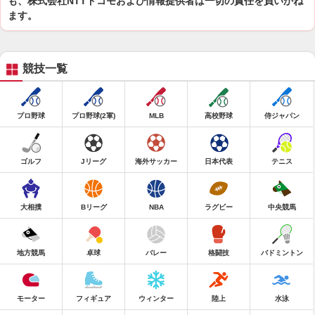
も、株式会社NTTドコモおよび情報提供者は一切の責任を負いかね
ます。
競技一覧
プロ野球
プロ野球(2軍)
MLB
高校野球
侍ジャパン
ゴルフ
Jリーグ
海外サッカー
日本代表
テニス
大相撲
Bリーグ
NBA
ラグビー
中央競馬
地方競馬
卓球
バレー
格闘技
バドミントン
モーター
フィギュア
ウィンター
陸上
水泳