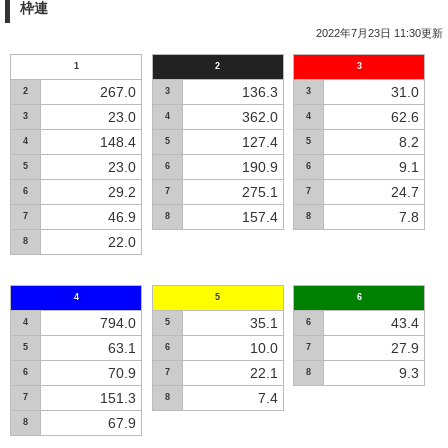
枠連
2022年7月23日 11:30更新
1
2
3
267.0
136.3
31.0
2
3
3
23.0
362.0
62.6
3
4
4
148.4
127.4
8.2
4
5
5
23.0
190.9
9.1
5
6
6
29.2
275.1
24.7
6
7
7
46.9
157.4
7.8
7
8
8
22.0
8
4
5
6
794.0
35.1
43.4
4
5
6
63.1
10.0
27.9
5
6
7
70.9
22.1
9.3
6
7
8
151.3
7.4
7
8
67.9
8