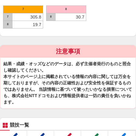
7
8
305.8
30.7
7
8
19.7
8
注意事項
結果・成績・オッズなどのデータは、必ず主催者発行のものと照合
し確認してください。
本サイトのページ上に掲載されている情報の内容に関しては万全を
期しておりますが、その内容の正確性および安全性を保証するもの
ではありません。 当該情報に基づいて被ったいかなる損害について
も、株式会社NTTドコモおよび情報提供者は一切の責任を負いかね
ます。
競技一覧