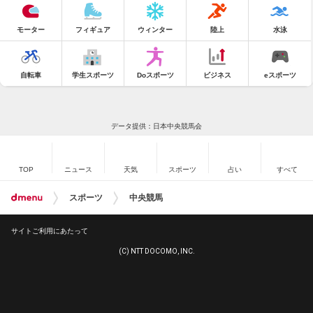
モーター
フィギュア
ウィンター
陸上
水泳
自転車
学生スポーツ
Doスポーツ
ビジネス
eスポーツ
データ提供：日本中央競馬会
TOP
ニュース
天気
スポーツ
占い
すべて
スポーツ
中央競馬
サイトご利用にあたって
(C) NTT DOCOMO, INC.