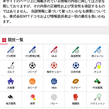
本サイトのページ上に掲載されている情報の内容に関しては万全を
期しておりますが、その内容の正確性および安全性を保証するもの
ではありません。 当該情報に基づいて被ったいかなる損害について
も、株式会社NTTドコモおよび情報提供者は一切の責任を負いかね
ます。
競技一覧
プロ野球
プロ野球(2軍)
MLB
高校野球
侍ジャパン
ゴルフ
Jリーグ
海外サッカー
日本代表
テニス
大相撲
Bリーグ
NBA
ラグビー
中央競馬
地方競馬
卓球
バレー
格闘技
バドミントン