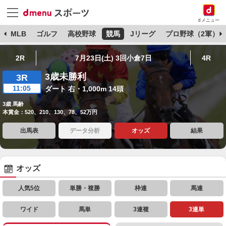
dメニュー
球
MLB
ゴルフ
高校野球
競馬
Jリーグ
プロ野球（2軍）
2R
7月23日(土) 3回小倉7日
4R
3歳未勝利
3R
11:05
ダート 右・1,000m 14頭
3歳 馬齢
本賞金：520、210、130、78、52万円
出馬表
データ分析
オッズ
結果
オッズ
人気5位
単勝・複勝
枠連
馬連
ワイド
馬単
3連複
3連単