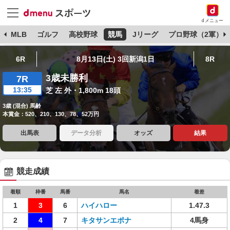
dメニュー
球
MLB
ゴルフ
高校野球
競馬
Jリーグ
プロ野球（2軍）
6R
8月13日(土) 3回新潟1日
8R
3歳未勝利
7R
13:35
芝 左 外・1,800m 18頭
3歳 (混合) 馬齢
本賞金：520、210、130、78、52万円
出馬表
データ分析
オッズ
結果
競走成績
着順
枠番
馬番
馬名
着差
1
3
6
ハイハロー
1.47.3
2
4
7
キタサンエポナ
4馬身