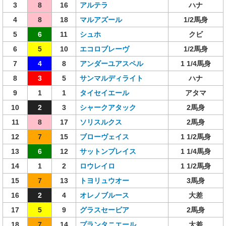
3
8
16
アルテラ
ハナ
4
8
18
マルアズール
1/2馬身
5
6
11
シュホ
クビ
6
5
10
エコロブレーヴ
1/2馬身
7
4
8
アンダーユアスペル
1 1/4馬身
8
3
5
サンマルディライト
ハナ
9
1
1
タイセイエール
アタマ
10
2
3
シャークアタック
2馬身
11
8
17
ソリスルクス
2馬身
12
7
15
ブローヴェイス
1 1/2馬身
13
6
12
サットンプレイス
1 1/4馬身
14
1
2
ロウレイロ
1 1/2馬身
15
7
13
トヨリュウオー
3馬身
16
2
4
オレノブルース
大差
17
5
9
グラスセービア
2馬身
18
7
14
プランタニエール
大差