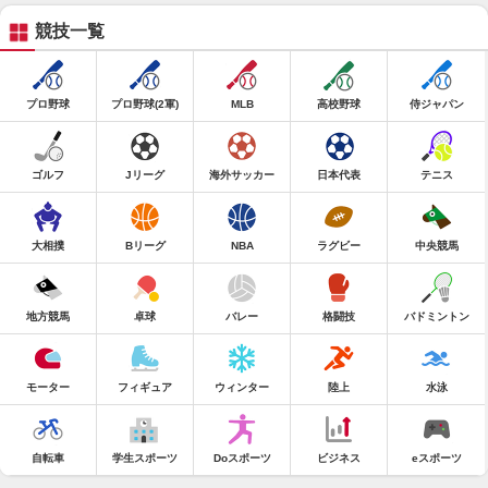
競技一覧
プロ野球
プロ野球(2軍)
MLB
高校野球
侍ジャパン
ゴルフ
Jリーグ
海外サッカー
日本代表
テニス
大相撲
Bリーグ
NBA
ラグビー
中央競馬
地方競馬
卓球
バレー
格闘技
バドミントン
モーター
フィギュア
ウィンター
陸上
水泳
自転車
学生スポーツ
Doスポーツ
ビジネス
eスポーツ