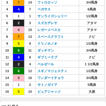
3
7
14
フィロロッソ
3/4馬身
4
4
7
ペガサス
6馬身
5
1
1
サンライズシェリー
1/2馬身
6
2
3
スズカデレヤ
アタマ
7
8
15
レガーメペスカ
アタマ
8
7
13
スペースクラフト
クビ
9
5
9
クリノホノオ
1/2馬身
10
6
11
ダッチマン
3/4馬身
11
4
8
ギブミーラブ
クビ
12
2
4
ベルゼール
1 1/2馬身
13
6
12
スギノマジェスティ
1/2馬身
14
8
16
ワンダーイチョウ
3/4馬身
15
1
2
サトノガイア
5馬身
16
5
10
ピュアジャッジ
大差