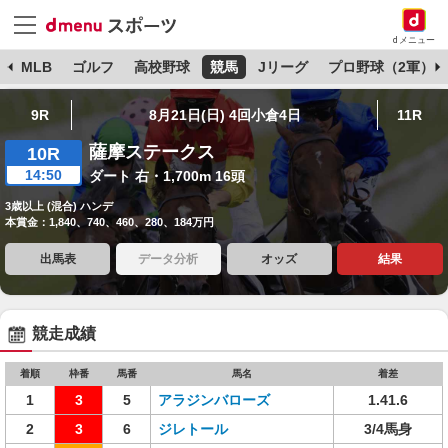
dメニュー
球
MLB
ゴルフ
高校野球
競馬
Jリーグ
プロ野球（2軍）
9R
8月21日(日) 4回小倉4日
11R
薩摩ステークス
10R
14:50
ダート 右・1,700m 16頭
3歳以上 (混合) ハンデ
本賞金：1,840、740、460、280、184万円
出馬表
データ分析
オッズ
結果
競走成績
着順
枠番
馬番
馬名
着差
1
3
5
アラジンバローズ
1.41.6
2
3
6
ジレトール
3/4馬身