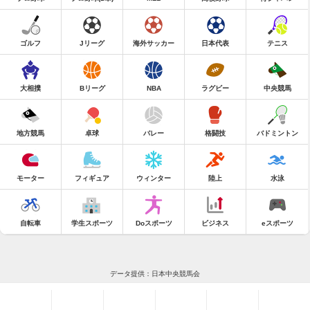
ゴルフ
Jリーグ
海外サッカー
日本代表
テニス
大相撲
Bリーグ
NBA
ラグビー
中央競馬
地方競馬
卓球
バレー
格闘技
バドミントン
モーター
フィギュア
ウィンター
陸上
水泳
自転車
学生スポーツ
Doスポーツ
ビジネス
eスポーツ
データ提供：日本中央競馬会