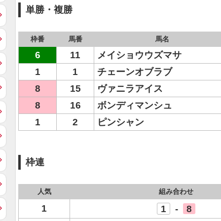
単勝・複勝
枠番
馬番
馬名
6
11
メイショウウズマサ
1
1
チェーンオブラブ
8
15
ヴァニラアイス
8
16
ボンディマンシュ
1
2
ピンシャン
枠連
人気
組み合わせ
1
1
-
8