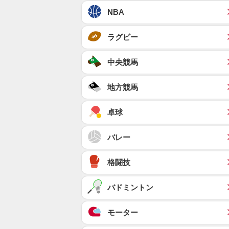
NBA
ラグビー
中央競馬
地方競馬
卓球
バレー
格闘技
バドミントン
モーター