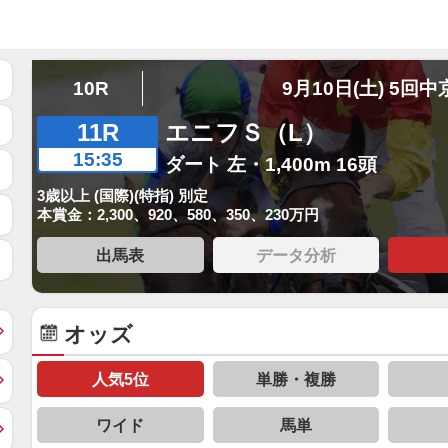
10R
9月10日(土) 5回中
11R
エニフＳ（L）
15:35
ダート 左・1,400m 16頭
3歳以上 (国際)(特指) 別定
本賞金：2,300、920、580、350、230万円
出馬表
データ分析
オッズ
人気5位
単勝・複勝
ワイド
馬単