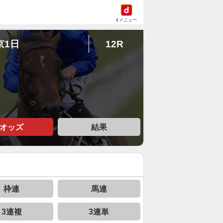
dメニュー
京1日
12R
オッズ
結果
枠連
馬連
3連複
3連単