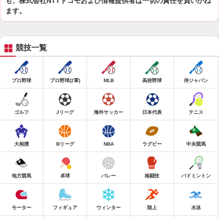
も、株式会社NTTドコモおよび情報提供者は一切の責任を負いかね
ます。
競技一覧
プロ野球
プロ野球(2軍)
MLB
高校野球
侍ジャパン
ゴルフ
Jリーグ
海外サッカー
日本代表
テニス
大相撲
Bリーグ
NBA
ラグビー
中央競馬
地方競馬
卓球
バレー
格闘技
バドミントン
モーター
フィギュア
ウィンター
陸上
水泳