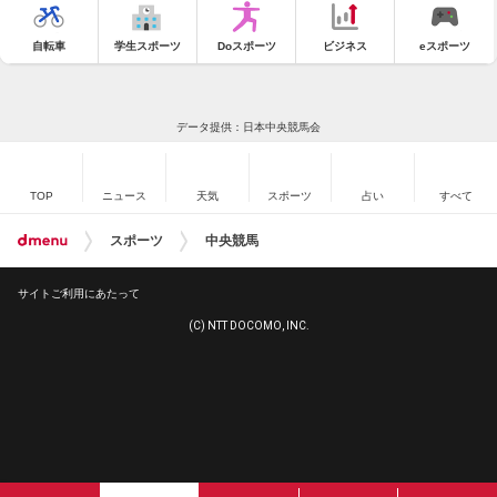
自転車
学生スポーツ
Doスポーツ
ビジネス
eスポーツ
データ提供：日本中央競馬会
TOP
ニュース
天気
スポーツ
占い
すべて
スポーツ
中央競馬
サイトご利用にあたって
(C) NTT DOCOMO, INC.