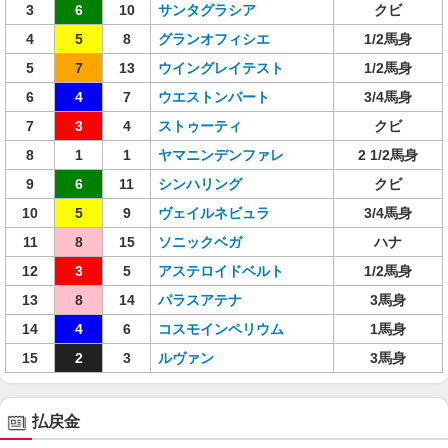
3
6
10
サンタグラシア
クビ
4
5
8
グランオフィシエ
1/2馬身
5
7
13
ウイングレイテスト
1/2馬身
6
4
7
ウエストンバート
3/4馬身
7
3
4
ストゥーティ
クビ
8
1
1
ヤマニンデンファレ
2 1/2馬身
9
6
11
シンハリング
クビ
10
5
9
ヴェイルネビュラ
3/4馬身
11
8
15
ソニックベガ
ハナ
12
3
5
アステロイドベルト
1/2馬身
13
8
14
パラスアテナ
3馬身
14
4
6
コスモインペリウム
1馬身
15
2
3
ルヴァン
3馬身
払戻金