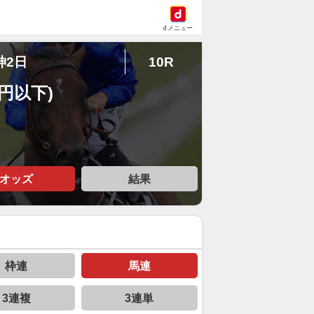
dメニュー
神2日
10R
円以下)
オッズ
結果
枠連
馬連
3連複
3連単