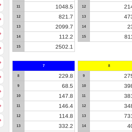
1048.5
21
11
12
821.7
47
12
13
2099.7
2
13
14
112.2
81
14
15
2502.1
15
7
8
229.8
27
8
9
68.5
39
9
10
147.8
38
10
11
146.4
34
11
12
114.8
73
12
13
332.2
4
13
14