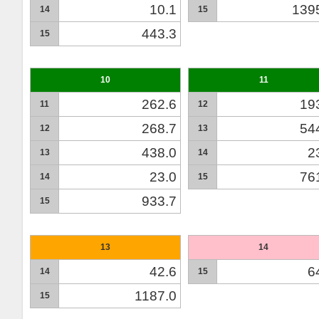
10.1
139
14
15
443.3
15
10
11
262.6
19
11
12
268.7
54
12
13
438.0
2
13
14
23.0
76
14
15
933.7
15
13
14
42.6
6
14
15
1187.0
15