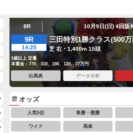
8R
10月9日(日) 4回阪
9R
三田特別1勝クラス(500万
14:25
芝 右・1,400m 15頭
3歳以上 定量
本賞金：770、310、190、120、77万円
出馬表
データ分析
オッズ
人気5位
単勝・複勝
ワイド
馬単