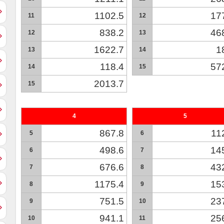
1102.5
17
11
12
838.2
46
12
13
1622.7
1
13
14
118.4
57
14
15
2013.7
15
4
5
867.8
11
5
6
498.6
14
6
7
676.6
43
7
8
1175.4
15
8
9
751.5
23
9
10
941.1
25
10
11