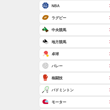
NBA
ラグビー
中央競馬
地方競馬
卓球
バレー
格闘技
バドミントン
モーター