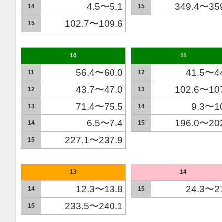
4.5〜5.1
349.4〜35
14
15
102.7〜109.6
15
10
11
56.4〜60.0
41.5〜4
11
12
43.7〜47.0
102.6〜10
12
13
71.4〜75.5
9.3〜1
13
14
6.5〜7.4
196.0〜20
14
15
227.1〜237.9
15
13
14
12.3〜13.8
24.3〜2
14
15
233.5〜240.1
15