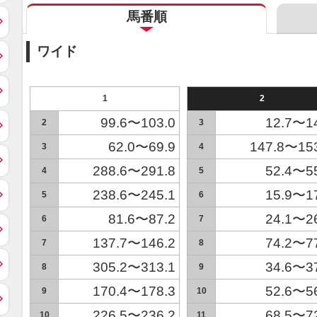
馬番順
ワイド
1
2
99.6〜103.0
12.7〜1
2
3
62.0〜69.9
147.8〜15
3
4
288.6〜291.8
52.4〜5
4
5
238.6〜245.1
15.9〜1
5
6
81.6〜87.2
24.1〜2
6
7
137.7〜146.2
74.2〜7
7
8
305.2〜313.1
34.6〜3
8
9
170.4〜178.3
52.6〜5
9
10
226.5〜236.2
68.5〜7
10
11