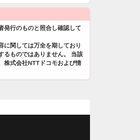
者発行のものと照合し確認して
容に関しては万全を期しており
するものではありません。 当該
、株式会社NTTドコモおよび情