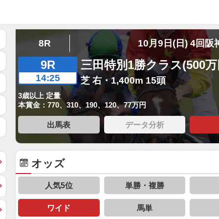
8R
10月9日(日) 4回阪
9R
三田特別1勝クラス(500万
14:25
芝 右・1,400m 15頭
3歳以上 定量
本賞金：770、310、190、120、77万円
出馬表
データ分析
オッズ
人気5位
単勝・複勝
ワイド
馬単