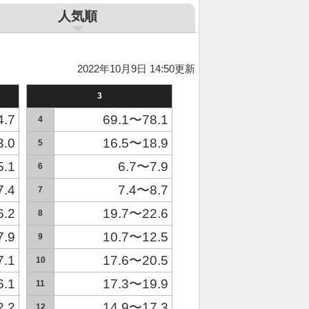
人気順
2022年10月9日 14:50更新
3
4.7
69.1〜78.1
4
3.0
16.5〜18.9
5
5.1
6.7〜7.9
6
7.4
7.4〜8.7
7
6.2
19.7〜22.6
8
7.9
10.7〜12.5
9
7.1
17.6〜20.5
10
6.1
17.3〜19.9
11
2.2
14.9〜17.3
12