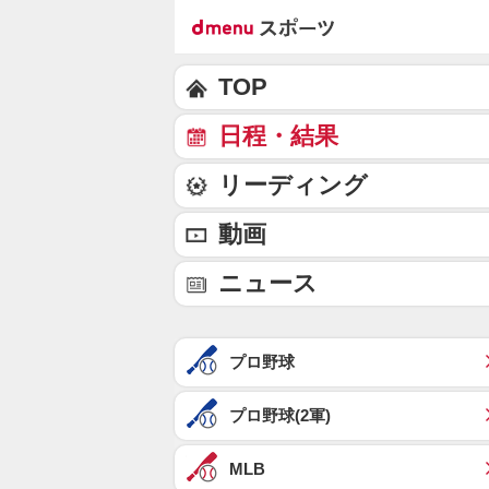
TOP
日程・結果
リーディング
動画
ニュース
プロ野球
プロ野球(2軍)
MLB