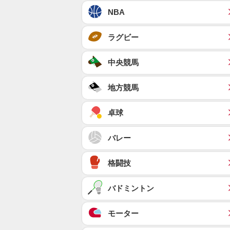
NBA
ラグビー
中央競馬
地方競馬
卓球
バレー
格闘技
バドミントン
モーター