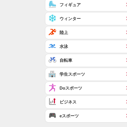
フィギュア
ウィンター
陸上
水泳
自転車
学生スポーツ
Doスポーツ
ビジネス
eスポーツ