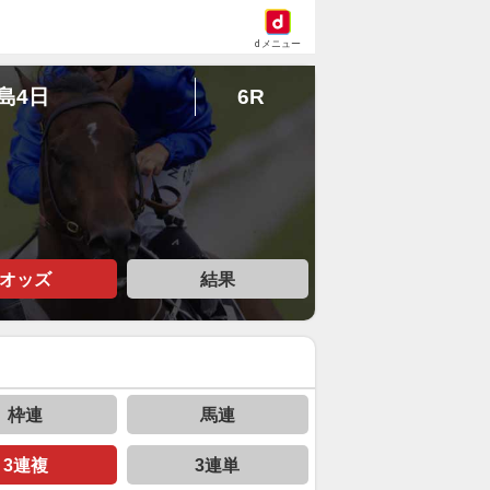
dメニュー
福島4日
6R
オッズ
結果
枠連
馬連
3連複
3連単