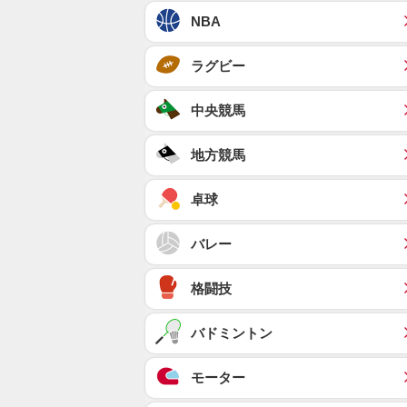
NBA
ラグビー
中央競馬
地方競馬
卓球
バレー
格闘技
バドミントン
モーター