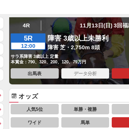
4R
11月13日(日) 3回
5R
障害 3歳以上未勝利
12:00
障害 芝・2,750m 8頭
サラ系障害 3歳以上 定量
本賞金：790、320、200、120、79万円
出馬表
データ分析
オッズ
人気5位
単勝・複勝
ワイド
馬単