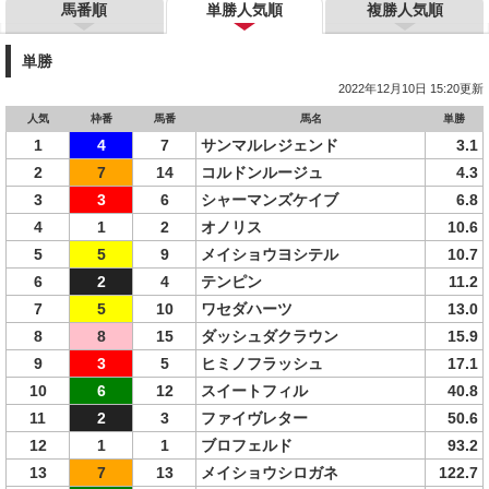
馬番順
単勝人気順
複勝人気順
単勝
2022年12月10日 15:20更新
人気
枠番
馬番
馬名
単勝
1
4
7
サンマルレジェンド
3.1
2
7
14
コルドンルージュ
4.3
3
3
6
シャーマンズケイブ
6.8
4
1
2
オノリス
10.6
5
5
9
メイショウヨシテル
10.7
6
2
4
テンピン
11.2
7
5
10
ワセダハーツ
13.0
8
8
15
ダッシュダクラウン
15.9
9
3
5
ヒミノフラッシュ
17.1
10
6
12
スイートフィル
40.8
11
2
3
ファイヴレター
50.6
12
1
1
ブロフェルド
93.2
13
7
13
メイショウシロガネ
122.7