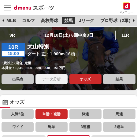
dメニュー
球
MLB
ゴルフ
高校野球
競馬
Jリーグ
プロ野球（2軍）
9R
12月10日(土) 6回中京3日
11R
犬山特別
10R
15:00
ダート 左・1,900m 16頭
3歳以上 (混合) 定量
本賞金：1,510、600、380、230、151万円
出馬表
データ分析
オッズ
結果
オッズ
人気5位
単勝・複勝
枠連
馬連
ワイド
馬単
3連複
3連単