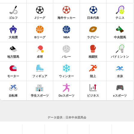
ゴルフ
Jリーグ
海外サッカー
日本代表
テニス
大相撲
Bリーグ
NBA
ラグビー
中央競馬
地方競馬
卓球
バレー
格闘技
バドミントン
モーター
フィギュア
ウィンター
陸上
水泳
自転車
学生スポーツ
Doスポーツ
ビジネス
eスポーツ
データ提供：日本中央競馬会