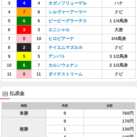
3
4
4
タガノフリューゲル
ハナ
4
7
8
シルヴァーアーマー
クビ
5
6
6
ビービーグラーテス
1 1/4馬身
6
3
3
エニシャル
大差
7
8
10
ヒロピアーナ
3/4馬身
8
2
2
テイエムマズルカ
クビ
9
5
5
アンパト
3 1/2馬身
10
6
7
カルンウェナン
2 1/2馬身
11
8
11
ダイチストリーム
クビ
払戻金
種類
馬番
金額
単勝
9
760円
9
170円
複勝
1
130円