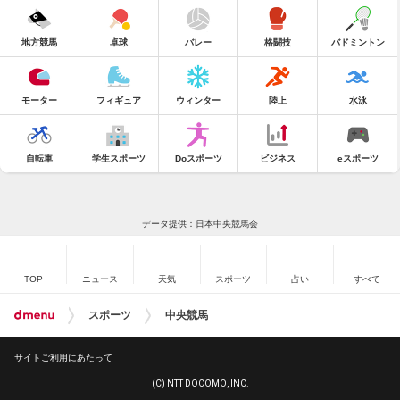
地方競馬
卓球
バレー
格闘技
バドミントン
モーター
フィギュア
ウィンター
陸上
水泳
自転車
学生スポーツ
Doスポーツ
ビジネス
eスポーツ
データ提供：日本中央競馬会
TOP
ニュース
天気
スポーツ
占い
すべて
スポーツ
中央競馬
サイトご利用にあたって
(C) NTT DOCOMO, INC.