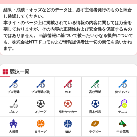
結果・成績・オッズなどのデータは、必ず主催者発行のものと照合
し確認してください。
本サイトのページ上に掲載されている情報の内容に関しては万全を
期しておりますが、その内容の正確性および安全性を保証するもの
ではありません。 当該情報に基づいて被ったいかなる損害について
も、株式会社NTTドコモおよび情報提供者は一切の責任を負いかね
ます。
競技一覧
プロ野球
プロ野球(2軍)
MLB
高校野球
侍ジャパン
ゴルフ
Jリーグ
海外サッカー
日本代表
テニス
大相撲
Bリーグ
NBA
ラグビー
中央競馬