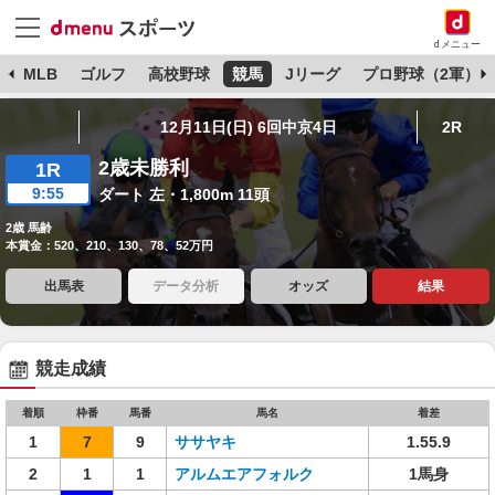
dメニュー
球
MLB
ゴルフ
高校野球
競馬
Jリーグ
プロ野球（2軍）
12月11日(日) 6回中京4日
2R
2歳未勝利
1R
9:55
ダート 左・1,800m 11頭
2歳 馬齢
本賞金：520、210、130、78、52万円
出馬表
データ分析
オッズ
結果
競走成績
着順
枠番
馬番
馬名
着差
1
7
9
ササヤキ
1.55.9
2
1
1
アルムエアフォルク
1馬身