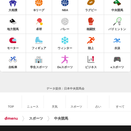
大相撲
Bリーグ
NBA
ラグビー
中央競馬
地方競馬
卓球
バレー
格闘技
バドミントン
モーター
フィギュア
ウィンター
陸上
水泳
自転車
学生スポーツ
Doスポーツ
ビジネス
eスポーツ
データ提供：日本中央競馬会
TOP
ニュース
天気
スポーツ
占い
すべて
スポーツ
中央競馬