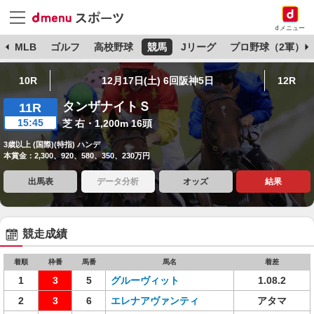
dメニュー
球
MLB
ゴルフ
高校野球
競馬
Jリーグ
プロ野球（2軍）
10R
12月17日(土) 6回阪神5日
12R
タンザナイトＳ
11R
15:45
芝 右・1,200m 16頭
3歳以上 (国際)(特指) ハンデ
本賞金：2,300、920、580、350、230万円
出馬表
データ分析
オッズ
結果
競走成績
着順
枠番
馬番
馬名
着差
1
3
5
グルーヴィット
1.08.2
2
3
6
エレナアヴァンティ
アタマ