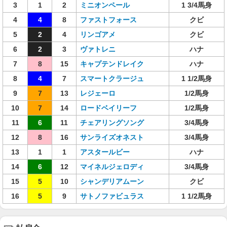
3
1
2
ミニオンペール
1 3/4馬身
4
4
8
ファストフォース
クビ
5
2
4
リンゴアメ
クビ
6
2
3
ヴァトレニ
ハナ
7
8
15
キャプテンドレイク
ハナ
8
4
7
スマートクラージュ
1 1/2馬身
9
7
13
レジェーロ
1/2馬身
10
7
14
ロードベイリーフ
1/2馬身
11
6
11
チェアリングソング
3/4馬身
12
8
16
サンライズオネスト
3/4馬身
13
1
1
アスタールビー
ハナ
14
6
12
マイネルジェロディ
3/4馬身
15
5
10
シャンデリアムーン
クビ
16
5
9
サトノファビュラス
1 1/2馬身