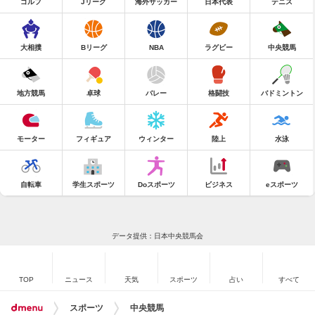
ゴルフ
Jリーグ
海外サッカー
日本代表
テニス
大相撲
Bリーグ
NBA
ラグビー
中央競馬
地方競馬
卓球
バレー
格闘技
バドミントン
モーター
フィギュア
ウィンター
陸上
水泳
自転車
学生スポーツ
Doスポーツ
ビジネス
eスポーツ
データ提供：日本中央競馬会
TOP
ニュース
天気
スポーツ
占い
すべて
スポーツ
中央競馬