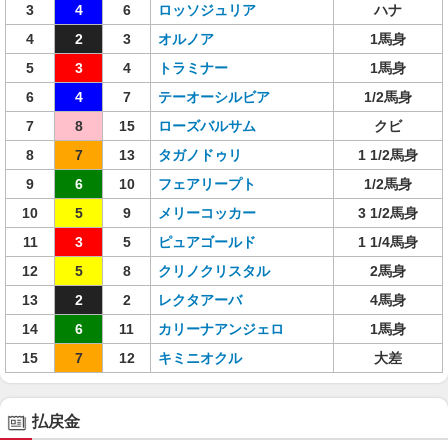
3
4
6
ロッソジュリア
ハナ
4
2
3
オルノア
1馬身
5
3
4
トラミナー
1馬身
6
4
7
テーオーシルビア
1/2馬身
7
8
15
ローズバルサム
クビ
8
7
13
タガノドゥリ
1 1/2馬身
9
6
10
フェアリープト
1/2馬身
10
5
9
メリーコッカー
3 1/2馬身
11
3
5
ピュアゴールド
1 1/4馬身
12
5
8
クリノクリスタル
2馬身
13
2
2
レクタアーバ
4馬身
14
6
11
カリーナアンジェロ
1馬身
15
7
12
キミニオクル
大差
払戻金