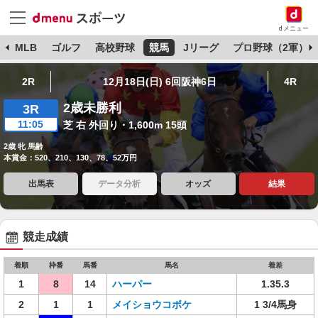
dメニュー
球
MLB
ゴルフ
高校野球
競馬
Jリーグ
プロ野球（2軍）
2R
12月18日(日) 6回阪神6日
4R
2歳未勝利
3R
11:05
芝 右 外回り・1,600m 15頭
2歳 牝 馬齢
本賞金：520、210、130、78、52万円
出馬表
データ分析
オッズ
結果
競走成績
着順
枠番
馬番
馬名
着差
1
8
14
ハーパー
1.35.3
2
1
1
メイショウコボケ
1 3/4馬身