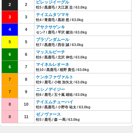
ビレッジイーグル
2
2
牡5 / 黒鹿毛 / 大江原 圭 / 63.0kg
テイエムタツマキ
3
3
牡4 / 青鹿毛 / 黒岩 悠 / 63.0kg
アサクサゲンキ
4
4
セン7 / 鹿毛 / 平沢 健治 / 63.0kg
ブラゾンダムール
5
5
牡7 / 黒鹿毛 / 西谷 誠 / 63.0kg
マッスルビーチ
6
6
牡6 / 黒鹿毛 / 北沢 伸也 / 63.0kg
マイネルレオーネ
6
7
牡10 / 黒鹿毛 / 植野 貴也 / 63.0kg
ケンホファヴァルト
7
8
牡9 / 鹿毛 / 小牧 加矢太 / 63.0kg
ニシノデイジー
7
9
牡6 / 鹿毛 / 五十嵐 雄祐 / 63.0kg
テイエムチューハイ
8
10
牡8 / 黒鹿毛 / 小野寺 祐太 / 63.0kg
ゼノヴァース
8
11
牡5 / 鹿毛 / 森 一馬 / 63.0kg