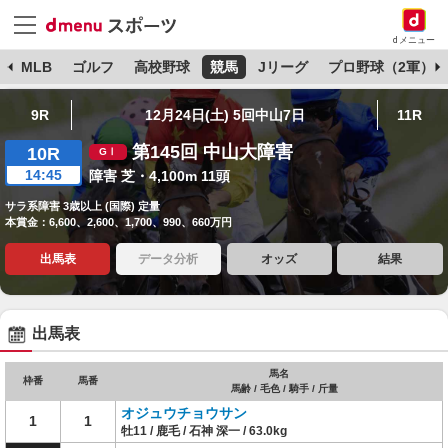
dメニュー
球
MLB
ゴルフ
高校野球
競馬
Jリーグ
プロ野球（2軍）
9R
12月24日(土) 5回中山7日
11R
第145回 中山大障害
10R
14:45
障害 芝・4,100m 11頭
サラ系障害 3歳以上 (国際) 定量
本賞金：6,600、2,600、1,700、990、660万円
出馬表
データ分析
オッズ
結果
出馬表
馬名
枠番
馬番
馬齢 / 毛色 / 騎手 / 斤量
オジュウチョウサン
1
1
牡11 / 鹿毛 / 石神 深一 / 63.0kg