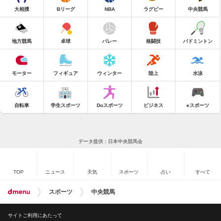
大相撲
Bリーグ
NBA
ラグビー
中央競馬
地方競馬
卓球
バレー
格闘技
バドミントン
モーター
フィギュア
ウィンター
陸上
水泳
自転車
学生スポーツ
Doスポーツ
ビジネス
eスポーツ
データ提供：日本中央競馬会
TOP
ニュース
天気
スポーツ
占い
すべて
スポーツ
中央競馬
サイトご利用にあたって