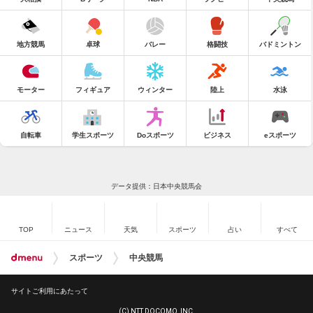
地方競馬
卓球
バレー
格闘技
バドミントン
モーター
フィギュア
ウィンター
陸上
水泳
自転車
学生スポーツ
Doスポーツ
ビジネス
eスポーツ
データ提供：日本中央競馬会
TOP
ニュース
天気
スポーツ
占い
すべて
スポーツ
中央競馬
サイトご利用にあたって
(C) NTT DOCOMO, INC.