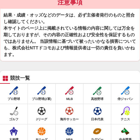
注意事項
結果・成績・オッズなどのデータは、必ず主催者発行のものと照合
し確認してください。
本サイトのページ上に掲載されている情報の内容に関しては万全を
期しておりますが、その内容の正確性および安全性を保証するもの
ではありません。 当該情報に基づいて被ったいかなる損害について
も、株式会社NTTドコモおよび情報提供者は一切の責任を負いかね
ます。
競技一覧
プロ野球
プロ野球(2軍)
MLB
高校野球
侍ジャパン
ゴルフ
Jリーグ
海外サッカー
日本代表
テニス
大相撲
Bリーグ
NBA
ラグビー
中央競馬