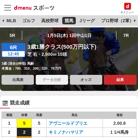
dメニュー
球
MLB
ゴルフ
高校野球
競馬
Jリーグ
プロ野球（2軍）
5R
1月5日(木) 1回中山1日
7R
3歳1勝クラス(500万円以下)
6R
12:45
芝 右・2,000m 10頭
3歳 (混合)(特指) 馬齢
本賞金：780、310、200、120、78万円
出馬表
データ分析
オッズ
結果
競走成績
着順
枠番
馬番
馬名
着差
1
5
5
アヴニールドブリエ
2.00.8
2
2
2
キミノナハマリア
1 1/4馬身