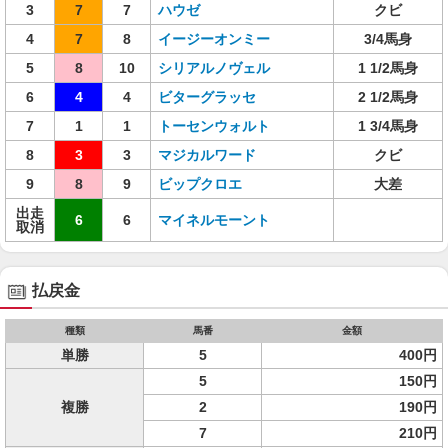
3
7
7
ハウゼ
クビ
4
7
8
イージーオンミー
3/4馬身
5
8
10
シリアルノヴェル
1 1/2馬身
6
4
4
ビターグラッセ
2 1/2馬身
7
1
1
トーセンウォルト
1 3/4馬身
8
3
3
マジカルワード
クビ
9
8
9
ビップクロエ
大差
出走
6
6
マイネルモーント
取消
払戻金
種類
馬番
金額
単勝
5
400円
5
150円
複勝
2
190円
7
210円