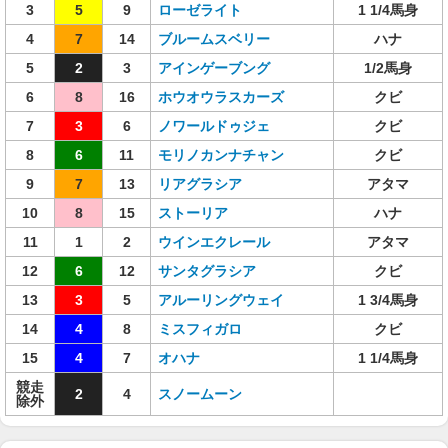
3
5
9
ローゼライト
1 1/4馬身
4
7
14
ブルームスベリー
ハナ
5
2
3
アインゲーブング
1/2馬身
6
8
16
ホウオウラスカーズ
クビ
7
3
6
ノワールドゥジェ
クビ
8
6
11
モリノカンナチャン
クビ
9
7
13
リアグラシア
アタマ
10
8
15
ストーリア
ハナ
11
1
2
ウインエクレール
アタマ
12
6
12
サンタグラシア
クビ
13
3
5
アルーリングウェイ
1 3/4馬身
14
4
8
ミスフィガロ
クビ
15
4
7
オハナ
1 1/4馬身
競走
2
4
スノームーン
除外