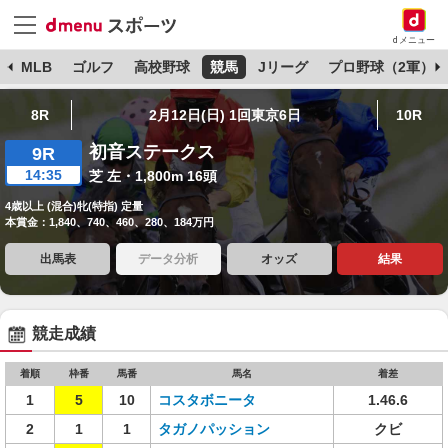
dメニュー
球
MLB
ゴルフ
高校野球
競馬
Jリーグ
プロ野球（2軍）
8R
2月12日(日) 1回東京6日
10R
初音ステークス
9R
14:35
芝 左・1,800m 16頭
4歳以上 (混合)牝(特指) 定量
本賞金：1,840、740、460、280、184万円
出馬表
データ分析
オッズ
結果
競走成績
着順
枠番
馬番
馬名
着差
1
5
10
コスタボニータ
1.46.6
2
1
1
タガノパッション
クビ