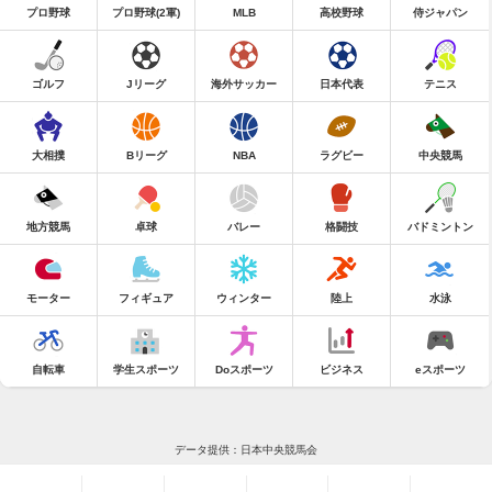
プロ野球
プロ野球(2軍)
MLB
高校野球
侍ジャパン
ゴルフ
Jリーグ
海外サッカー
日本代表
テニス
大相撲
Bリーグ
NBA
ラグビー
中央競馬
地方競馬
卓球
バレー
格闘技
バドミントン
モーター
フィギュア
ウィンター
陸上
水泳
自転車
学生スポーツ
Doスポーツ
ビジネス
eスポーツ
データ提供：日本中央競馬会