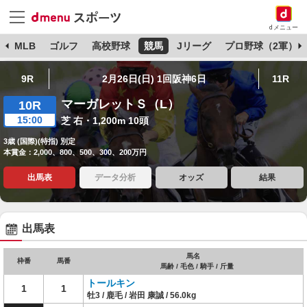
dメニュー
球
MLB
ゴルフ
高校野球
競馬
Jリーグ
プロ野球（2軍）
9R
2月26日(日) 1回阪神6日
11R
マーガレットＳ（L）
10R
15:00
芝 右・1,200m 10頭
3歳 (国際)(特指) 別定
本賞金：2,000、800、500、300、200万円
出馬表
データ分析
オッズ
結果
出馬表
馬名
枠番
馬番
馬齢 / 毛色 / 騎手 / 斤量
トールキン
1
1
牡3 / 鹿毛 / 岩田 康誠 / 56.0kg