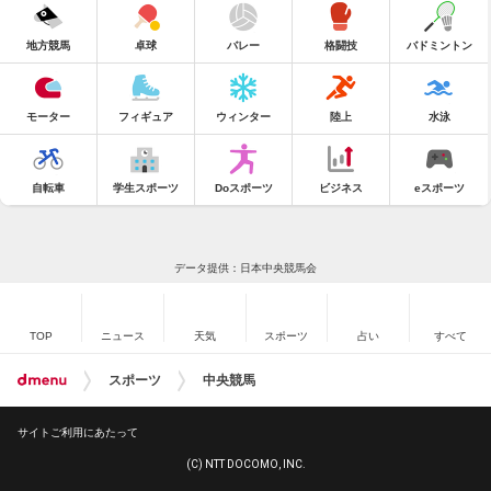
地方競馬
卓球
バレー
格闘技
バドミントン
モーター
フィギュア
ウィンター
陸上
水泳
自転車
学生スポーツ
Doスポーツ
ビジネス
eスポーツ
データ提供：日本中央競馬会
TOP
ニュース
天気
スポーツ
占い
すべて
スポーツ
中央競馬
サイトご利用にあたって
(C) NTT DOCOMO, INC.