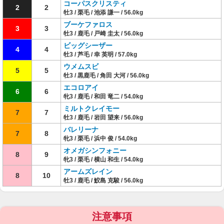
コーパスクリスティ
2
2
牡3 / 栗毛 / 池添 謙一 / 56.0kg
ブーケファロス
3
3
牡3 / 鹿毛 / 戸崎 圭太 / 56.0kg
ビッグシーザー
4
4
牡3 / 芦毛 / 幸 英明 / 57.0kg
ウメムスビ
5
5
牡3 / 黒鹿毛 / 角田 大河 / 56.0kg
エコロアイ
6
6
牝3 / 鹿毛 / 和田 竜二 / 54.0kg
ミルトクレイモー
7
7
牡3 / 鹿毛 / 岩田 望来 / 56.0kg
バレリーナ
7
8
牝3 / 栗毛 / 浜中 俊 / 54.0kg
オメガシンフォニー
8
9
牝3 / 栗毛 / 横山 和生 / 54.0kg
アームズレイン
8
10
牡3 / 鹿毛 / 鮫島 克駿 / 56.0kg
注意事項