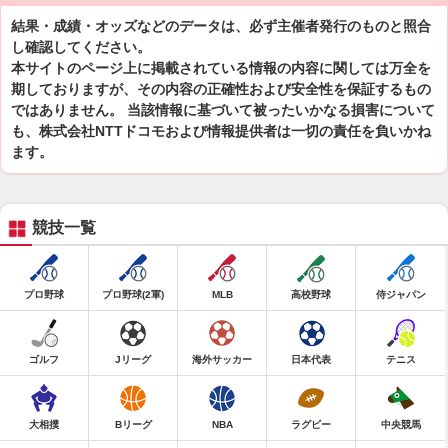
結果・成績・オッズなどのデータは、必ず主催者発行のものと照合
し確認してください。
本サイトのページ上に掲載されている情報の内容に関しては万全を
期しておりますが、その内容の正確性および安全性を保証するもの
ではありません。 当該情報に基づいて被ったいかなる損害について
も、株式会社NTTドコモおよび情報提供者は一切の責任を負いかね
ます。
競技一覧
プロ野球
プロ野球(2軍)
MLB
高校野球
侍ジャパン
ゴルフ
Jリーグ
海外サッカー
日本代表
テニス
大相撲
Bリーグ
NBA
ラグビー
中央競馬