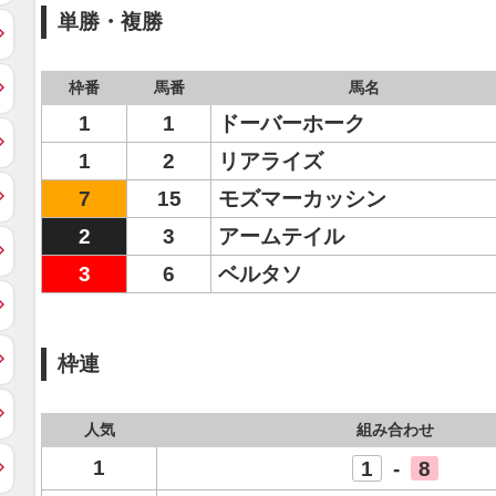
単勝・複勝
枠番
馬番
馬名
1
1
ドーバーホーク
1
2
リアライズ
7
15
モズマーカッシン
2
3
アームテイル
3
6
ベルタソ
枠連
人気
組み合わせ
1
1
-
8