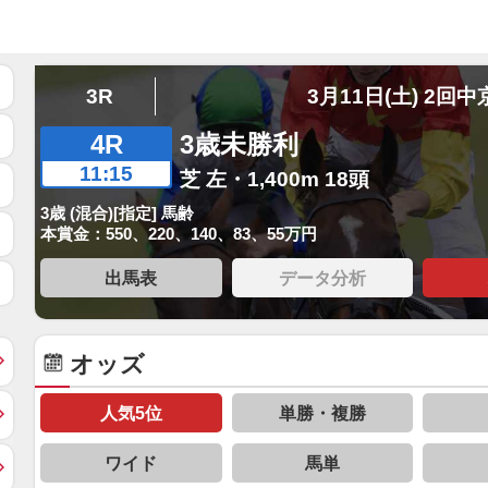
3R
3月11日(土) 2回中
4R
3歳未勝利
11:15
芝 左・1,400m 18頭
3歳 (混合)[指定] 馬齢
本賞金：550、220、140、83、55万円
出馬表
データ分析
オッズ
人気5位
単勝・複勝
ワイド
馬単