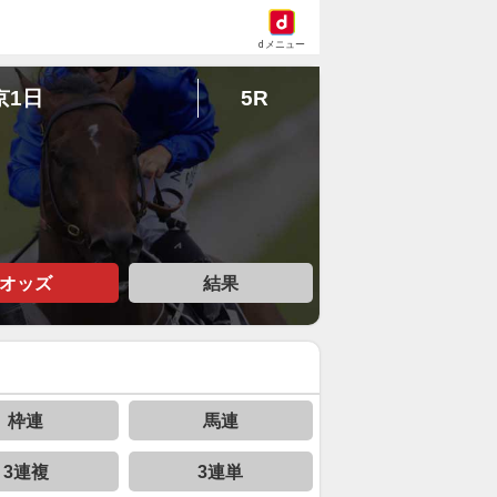
dメニュー
京1日
5R
オッズ
結果
枠連
馬連
3連複
3連単