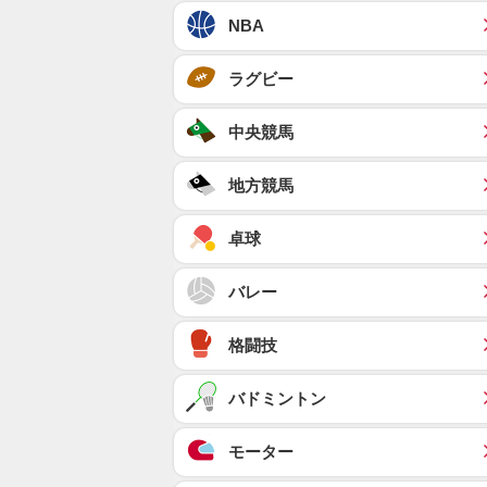
NBA
ラグビー
中央競馬
地方競馬
卓球
バレー
格闘技
バドミントン
モーター