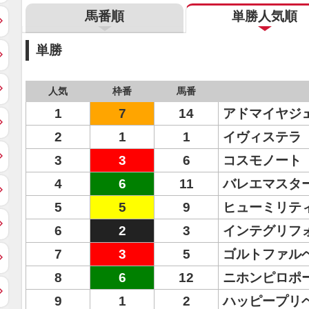
馬番順
単勝人気順
単勝
人気
枠番
馬番
1
7
14
アドマイヤジ
2
1
1
イヴィステラ
3
3
6
コスモノート
4
6
11
バレエマスタ
5
5
9
ヒューミリテ
6
2
3
インテグリフ
7
3
5
ゴルトファル
8
6
12
ニホンピロポ
9
1
2
ハッピープリ