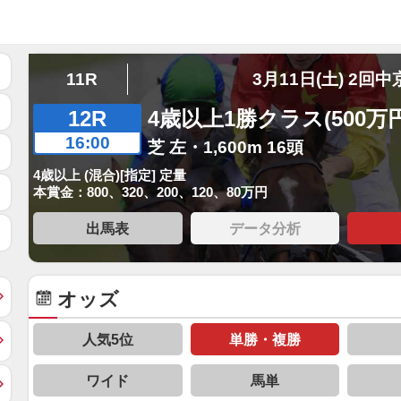
11R
3月11日(土) 2回中
12R
4歳以上1勝クラス(500万
16:00
芝 左・1,600m 16頭
4歳以上 (混合)[指定] 定量
本賞金：800、320、200、120、80万円
出馬表
データ分析
オッズ
人気5位
単勝・複勝
ワイド
馬単