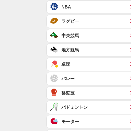
NBA
ラグビー
中央競馬
地方競馬
卓球
バレー
格闘技
バドミントン
モーター