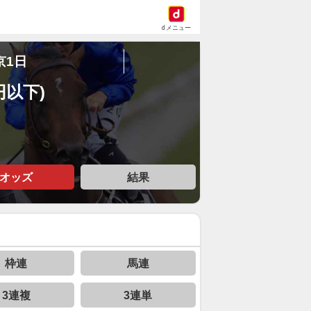
dメニュー
京1日
円以下)
オッズ
結果
枠連
馬連
3連複
3連単