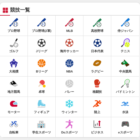
競技一覧
プロ野球
プロ野球(2軍)
MLB
高校野球
侍ジャパン
ゴルフ
Jリーグ
海外サッカー
日本代表
テニス
大相撲
Bリーグ
NBA
ラグビー
中央競馬
地方競馬
卓球
バレー
格闘技
バドミントン
モーター
フィギュア
ウィンター
陸上
水泳
自転車
学生スポーツ
Doスポーツ
ビジネス
eスポーツ