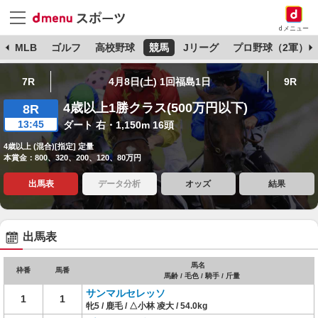
dメニュー
球
MLB
ゴルフ
高校野球
競馬
Jリーグ
プロ野球（2軍）
7R
4月8日(土) 1回福島1日
9R
4歳以上1勝クラス(500万円以下)
8R
13:45
ダート 右・1,150m 16頭
4歳以上 (混合)[指定] 定量
本賞金：800、320、200、120、80万円
出馬表
データ分析
オッズ
結果
出馬表
馬名
枠番
馬番
馬齢 / 毛色 / 騎手 / 斤量
サンマルセレッソ
1
1
牝5 / 鹿毛 / △小林 凌大 / 54.0kg