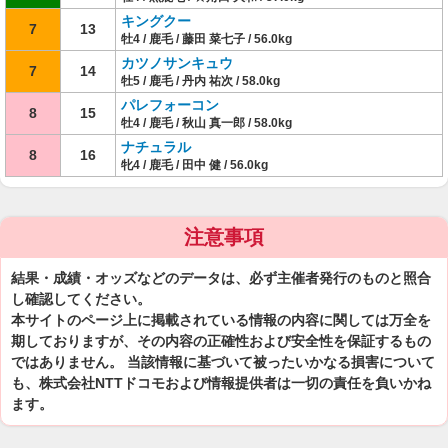
キングクー
7
13
牡4 / 鹿毛 / 藤田 菜七子 / 56.0kg
カツノサンキュウ
7
14
牡5 / 鹿毛 / 丹内 祐次 / 58.0kg
パレフォーコン
8
15
牡4 / 鹿毛 / 秋山 真一郎 / 58.0kg
ナチュラル
8
16
牝4 / 鹿毛 / 田中 健 / 56.0kg
注意事項
結果・成績・オッズなどのデータは、必ず主催者発行のものと照合
し確認してください。
本サイトのページ上に掲載されている情報の内容に関しては万全を
期しておりますが、その内容の正確性および安全性を保証するもの
ではありません。 当該情報に基づいて被ったいかなる損害について
も、株式会社NTTドコモおよび情報提供者は一切の責任を負いかね
ます。