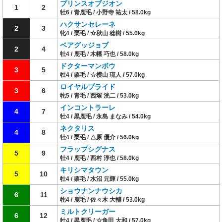
プリンスオブジオン
1
2
牡6 / 青鹿毛 / 小野寺 祐太 / 58.0kg
ハクサンセレーネ
2
3
牝4 / 栗毛 / ☆秋山 稔樹 / 55.0kg
ベアグッジョブ
2
4
牡4 / 鹿毛 / 木幡 巧也 / 58.0kg
ドクターマンボウ
3
5
牡4 / 栗毛 / ☆横山 琉人 / 57.0kg
ロイヤルブライド
3
6
牝5 / 青毛 / 西塚 洸二 / 53.0kg
インコントラーレ
4
7
牡4 / 黒鹿毛 / 永島 まなみ / 54.0kg
ネクタリス
4
8
牡4 / 栗毛 / △原 優介 / 56.0kg
フラップシグナス
5
9
牡4 / 鹿毛 / 西村 淳也 / 58.0kg
キリシマタウン
5
10
牡4 / 栗毛 / 水沼 元輝 / 55.0kg
ショウナンナウシカ
6
11
牝4 / 鹿毛 / 佐々木 大輔 / 53.0kg
ミルトクリーガー
6
12
牡4 / 黒鹿毛 / ☆角田 大和 / 57.0kg