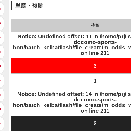
単勝・複勝
枠番
Notice: Undefined offset: 11 in /home/prj
docomo-sports-
hon/batch_keiba/flash/file_create/m_odds_
on line 211
3
1
Notice: Undefined offset: 14 in /home/prj
docomo-sports-
hon/batch_keiba/flash/file_create/m_odds_
on line 211
2