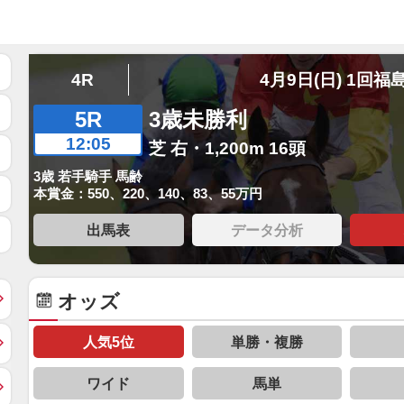
4R
4月9日(日) 1回福
5R
3歳未勝利
12:05
芝 右・1,200m 16頭
3歳 若手騎手 馬齢
本賞金：550、220、140、83、55万円
出馬表
データ分析
オッズ
人気5位
単勝・複勝
ワイド
馬単