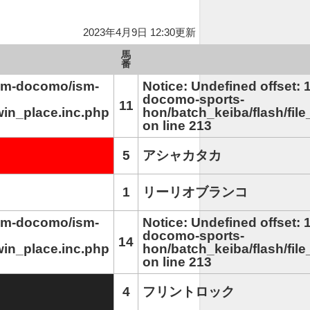
2023年4月9日 12:30更新
馬
番
/ism-docomo/ism-
Notice: Undefined offset: 
docomo-sports-
11
win_place.inc.php
hon/batch_keiba/flash/fil
on line 213
5
アシャカタカ
1
リーリオブランコ
/ism-docomo/ism-
Notice: Undefined offset:
docomo-sports-
14
win_place.inc.php
hon/batch_keiba/flash/fil
on line 213
4
フリントロック