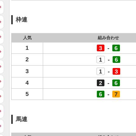
枠連
人気
組み合わせ
1
3
-
6
2
1
-
6
3
1
-
3
4
2
-
6
5
6
-
7
馬連