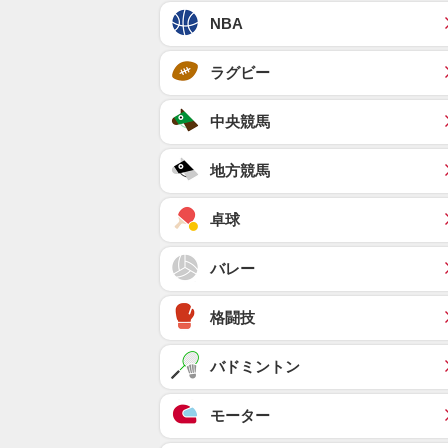
NBA
ラグビー
中央競馬
地方競馬
卓球
バレー
格闘技
バドミントン
モーター