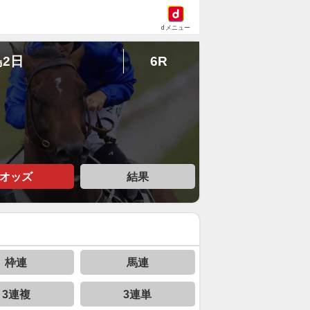
dメニュー
島2日
6R
オッズ
結果
枠連
馬連
3連複
3連単