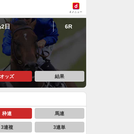
dメニュー
島2日
6R
オッズ
結果
枠連
馬連
3連複
3連単