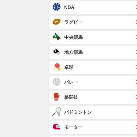
NBA
ラグビー
中央競馬
地方競馬
卓球
バレー
格闘技
バドミントン
モーター