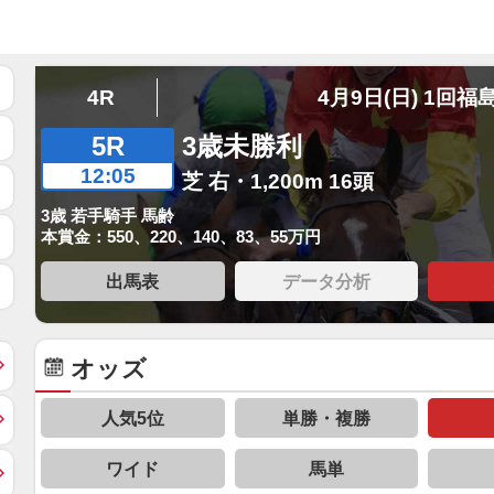
4R
4月9日(日) 1回福
5R
3歳未勝利
12:05
芝 右・1,200m 16頭
3歳 若手騎手 馬齢
本賞金：550、220、140、83、55万円
出馬表
データ分析
オッズ
人気5位
単勝・複勝
ワイド
馬単