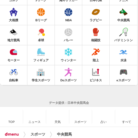
ゴルフ
Jリーグ
海外サッカー
日本代表
テニス
大相撲
Bリーグ
NBA
ラグビー
中央競馬
地方競馬
卓球
バレー
格闘技
バドミントン
モーター
フィギュア
ウィンター
陸上
水泳
自転車
学生スポーツ
Doスポーツ
ビジネス
eスポーツ
データ提供：日本中央競馬会
TOP
ニュース
天気
スポーツ
占い
すべて
スポーツ
中央競馬