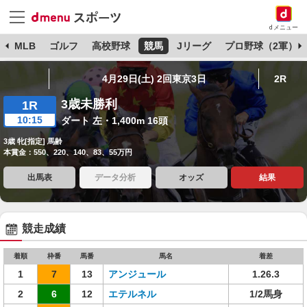
dメニュー
球
MLB
ゴルフ
高校野球
競馬
Jリーグ
プロ野球（2軍）
4月29日(土) 2回東京3日
2R
3歳未勝利
1R
10:15
ダート 左・1,400m 16頭
3歳 牝[指定] 馬齢
本賞金：550、220、140、83、55万円
出馬表
データ分析
オッズ
結果
競走成績
着順
枠番
馬番
馬名
着差
1
7
13
アンジュール
1.26.3
2
6
12
エテルネル
1/2馬身