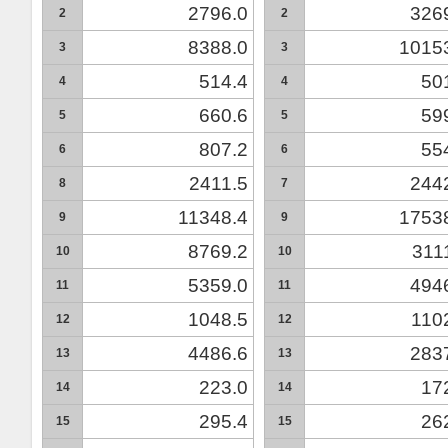
2796.0
326
2
2
8388.0
1015
3
3
514.4
50
4
4
660.6
59
5
5
807.2
55
6
6
2411.5
244
8
7
11348.4
1753
9
9
8769.2
311
10
10
5359.0
494
11
11
1048.5
110
12
12
4486.6
283
13
13
223.0
17
14
14
295.4
26
15
15