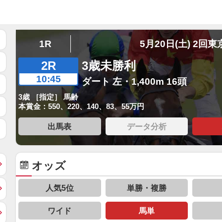
1R
5月20日(土) 2回東
2R
3歳未勝利
10:45
ダート 左・1,400m 16頭
3歳 ［指定］ 馬齢
本賞金：550、220、140、83、55万円
出馬表
データ分析
オッズ
人気5位
単勝・複勝
ワイド
馬単