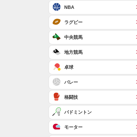
NBA
ラグビー
中央競馬
地方競馬
卓球
バレー
格闘技
バドミントン
モーター