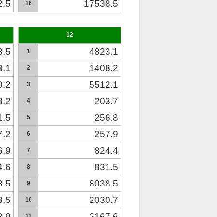
2.5
17538.5
16
12
8.5
4823.1
1
3.1
1408.2
2
0.2
5512.1
3
8.2
203.7
4
1.5
256.8
5
7.2
257.9
6
6.9
824.4
7
4.6
831.5
8
8.5
8038.5
9
8.5
2030.7
10
8.9
2167.6
11