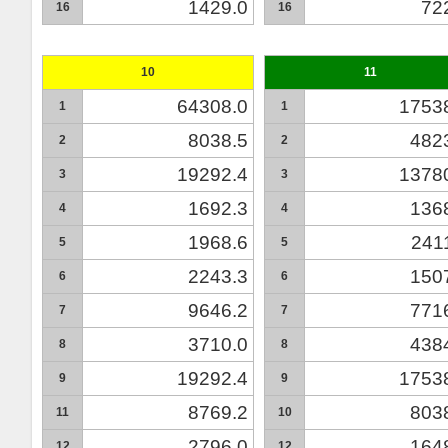
1429.0
72
16
16
10
11
64308.0
1753
1
1
8038.5
482
2
2
19292.4
1378
3
3
1692.3
136
4
4
1968.6
241
5
5
2243.3
150
6
6
9646.2
771
7
7
3710.0
438
8
8
19292.4
1753
9
9
8769.2
803
11
10
2796.0
164
12
12