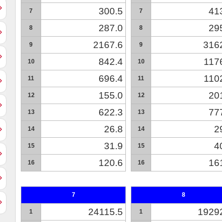
300.5
41
7
7
287.0
29
8
8
2167.6
316
9
9
842.4
117
10
10
696.4
110
11
11
155.0
20
12
12
622.3
77
13
13
26.8
2
14
14
31.9
4
15
15
120.6
16
16
16
7
8
24115.5
1929
1
1