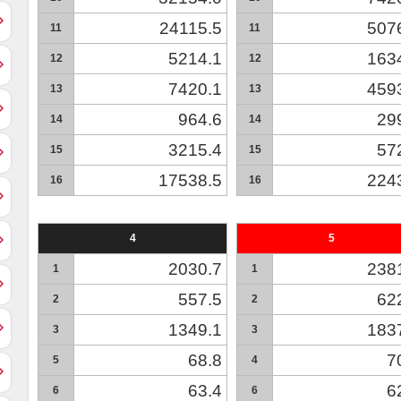
24115.5
507
11
11
5214.1
163
12
12
7420.1
459
13
13
964.6
29
14
14
3215.4
57
15
15
17538.5
224
16
16
4
5
2030.7
238
1
1
557.5
62
2
2
1349.1
183
3
3
68.8
7
5
4
63.4
6
6
6