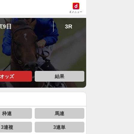
dメニュー
京9日
3R
オッズ
結果
枠連
馬連
3連複
3連単