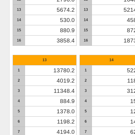
5674.2
521
13
13
530.0
45
14
14
880.9
87
15
15
3858.4
187
16
16
13
14
13780.2
52
1
1
4019.2
11
2
2
11348.4
31
3
3
884.9
1
4
4
1378.0
1
5
5
1198.2
1
6
6
4194.0
6
7
7