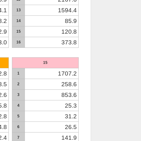
4.1
1594.4
13
8.2
85.9
14
2.9
120.8
15
3.0
373.8
16
15
2.8
1707.2
1
8.5
258.6
2
2.6
853.6
3
5.8
25.3
4
2.8
31.2
5
4.8
26.5
6
2.4
141.9
7