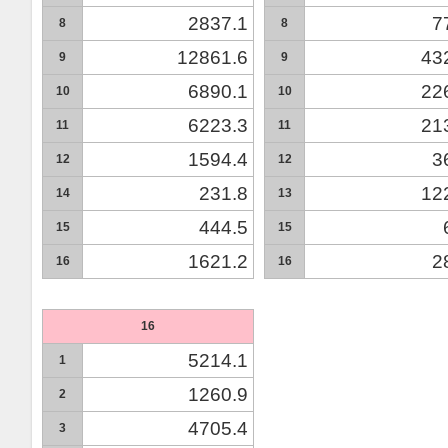
2837.1
7
8
8
12861.6
43
9
9
6890.1
22
10
10
6223.3
21
11
11
1594.4
3
12
12
231.8
12
14
13
444.5
15
15
1621.2
2
16
16
16
5214.1
1
1260.9
2
4705.4
3