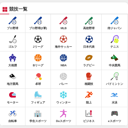
競技一覧
プロ野球
プロ野球(2軍)
MLB
高校野球
侍ジャパン
ゴルフ
Jリーグ
海外サッカー
日本代表
テニス
大相撲
Bリーグ
NBA
ラグビー
中央競馬
地方競馬
卓球
バレー
格闘技
バドミントン
モーター
フィギュア
ウィンター
陸上
水泳
自転車
学生スポーツ
Doスポーツ
ビジネス
eスポーツ