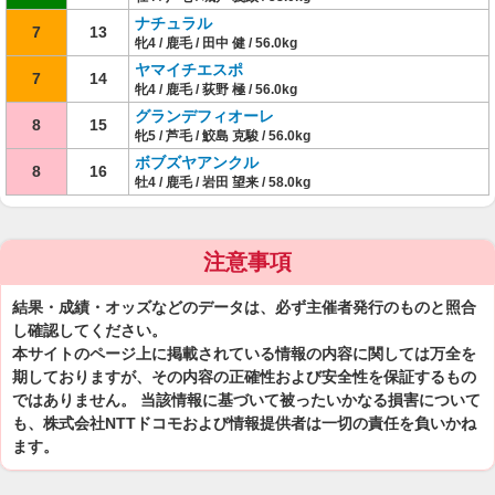
ナチュラル
7
13
牝4 / 鹿毛 / 田中 健 / 56.0kg
ヤマイチエスポ
7
14
牝4 / 鹿毛 / 荻野 極 / 56.0kg
グランデフィオーレ
8
15
牝5 / 芦毛 / 鮫島 克駿 / 56.0kg
ボブズヤアンクル
8
16
牡4 / 鹿毛 / 岩田 望来 / 58.0kg
注意事項
結果・成績・オッズなどのデータは、必ず主催者発行のものと照合
し確認してください。
本サイトのページ上に掲載されている情報の内容に関しては万全を
期しておりますが、その内容の正確性および安全性を保証するもの
ではありません。 当該情報に基づいて被ったいかなる損害について
も、株式会社NTTドコモおよび情報提供者は一切の責任を負いかね
ます。