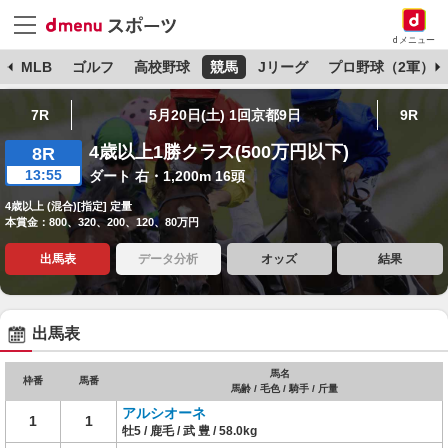
dメニュー
球
MLB
ゴルフ
高校野球
競馬
Jリーグ
プロ野球（2軍）
7R
5月20日(土) 1回京都9日
9R
4歳以上1勝クラス(500万円以下)
8R
13:55
ダート 右・1,200m 16頭
4歳以上 (混合)[指定] 定量
本賞金：800、320、200、120、80万円
出馬表
データ分析
オッズ
結果
出馬表
馬名
枠番
馬番
馬齢 / 毛色 / 騎手 / 斤量
アルシオーネ
1
1
牡5 / 鹿毛 / 武 豊 / 58.0kg