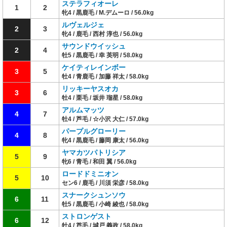
ステラフィオーレ
1
2
牝4 / 黒鹿毛 / M.デムーロ / 56.0kg
ルヴェルジェ
2
3
牝4 / 鹿毛 / 西村 淳也 / 56.0kg
サウンドウイッシュ
2
4
牡5 / 黒鹿毛 / 幸 英明 / 58.0kg
ケイティレインボー
3
5
牡4 / 青鹿毛 / 加藤 祥太 / 58.0kg
リッキーヤスオカ
3
6
牡4 / 栗毛 / 坂井 瑠星 / 58.0kg
アルムマッツ
4
7
牡4 / 芦毛 / ☆小沢 大仁 / 57.0kg
パープルグローリー
4
8
牝4 / 黒鹿毛 / 藤岡 康太 / 56.0kg
ヤマカツパトリシア
5
9
牝6 / 青毛 / 和田 翼 / 56.0kg
ロードドミニオン
5
10
セン6 / 鹿毛 / 川須 栄彦 / 58.0kg
スナークシュンソウ
6
11
牡5 / 黒鹿毛 / 小崎 綾也 / 58.0kg
ストロンゲスト
6
12
牡4 / 芦毛 / 城戸 義政 / 58.0kg